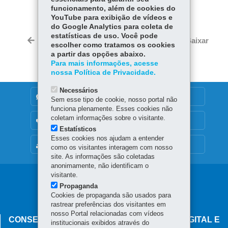
funcionamento, além de cookies do
Fa
W
YouTube para exibição de vídeos e
ce
ha
do Google Analytics para coleta de
Tw
estatísticas de uso. Você pode
bo
ts
Voltar
Início
Imprimir
Baixar
itt
escolher como tratamos os cookies
ok
Ap
a partir das opções abaixo.
er
p
Para mais informações, acesse
nossa Política de Privacidade.
Necessários
DENUNCIE CORRUPÇÃO
Sem esse tipo de cookie, nosso portal não
funciona plenamente. Esses cookies não
coletam informações sobre o visitante.
OUVIDORIA
Estatísticos
Esses cookies nos ajudam a entender
MAPA DO SITE
como os visitantes interagem com nosso
site. As informações são coletadas
anonimamente, não identificam o
visitante.
Navegação
Propaganda
principal
Cookies de propaganda são usados para
rastrear preferências dos visitantes em
nosso Portal relacionadas com vídeos
CONSELHO ESTADUAL DE GOVERNANÇA DIGITAL E
institucionais exibidos através do