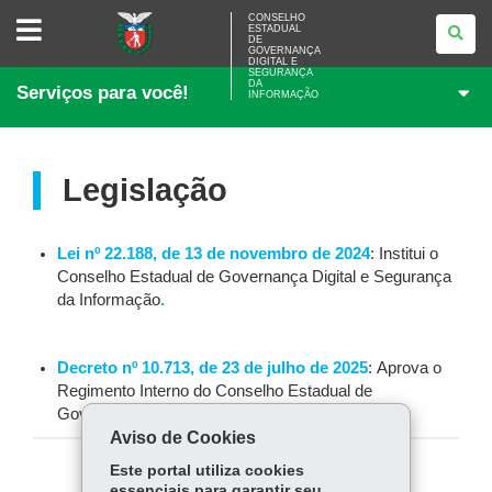
CONSELHO
CONSELHO
ESTADUAL
ESTADUAL
DE
DE
GOVERNANÇA
GOVERNANÇA
DIGITAL E
SEGURANÇA
DIGITAL
DA
Serviços para você!
E
INFORMAÇÃO
SEGURANÇA
DA
INFORMAÇÃO
Legislação
Lei nº 22.188, de 13 de novembro de 2024
: Institui o
Conselho Estadual de Governança Digital e Segurança
da Informação
.
Decreto nº 10.713, de 23 de julho de 2025
: Aprova o
Regimento Interno do Conselho Estadual de
Governança Digital e Segurança da Informação.
Aviso de Cookies
Este portal utiliza cookies
COMPARTILHE:
essenciais para garantir seu