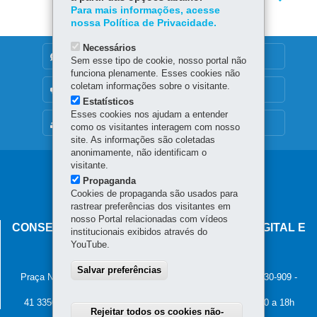
Para mais informações, acesse
nossa Política de Privacidade.
Necessários
DENUNCIE CORRUPÇÃO
Sem esse tipo de cookie, nosso portal não
funciona plenamente. Esses cookies não
coletam informações sobre o visitante.
OUVIDORIA
Estatísticos
Esses cookies nos ajudam a entender
MAPA DO SITE
como os visitantes interagem com nosso
site. As informações são coletadas
anonimamente, não identificam o
visitante.
Navegação
Propaganda
principal
Cookies de propaganda são usados para
rastrear preferências dos visitantes em
nosso Portal relacionadas com vídeos
CONSELHO ESTADUAL DE GOVERNANÇA DIGITAL E
institucionais exibidos através do
SEGURANÇA DA INFORMAÇÃO
YouTube.
Palácio Iguaçu
Salvar preferências
Praça Nossa Senhora de Salette, s/n - Centro Cívico
-
80.530-909
-
Curitiba
-
PR
MAPA
41 3350-2400 - Horário de atendimento: 8h30 a 12h e 13h30 a 18h
Rejeitar todos os cookies não-