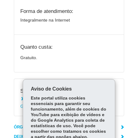
Forma de atendimento:
Integralmente na Internet
Quanto custa:
Gratuito.
Aviso de Cookies
Serviços Relacionados:
Este portal utiliza cookies
Consultar o Portal da Transparência do
essenciais para garantir seu
Governo do Paraná
funcionamento, além de cookies do
YouTube para exibição de vídeos e
do Google Analytics para coleta de
estatísticas de uso. Você pode
ÓRGÃO RESPONSÁVEL
escolher como tratamos os cookies
DEIXE SUA OPINIÃO
a partir das opções abaixo.