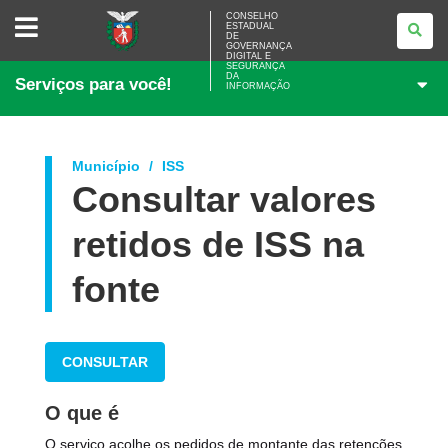
CONSELHO
CONSELHO
ESTADUAL
ESTADUAL
DE
DE
GOVERNANÇA
GOVERNANÇA
DIGITAL E
SEGURANÇA
DIGITAL
DA
Serviços para você!
E
INFORMAÇÃO
SEGURANÇA
DA
INFORMAÇÃO
Município
ISS
Consultar valores
retidos de ISS na
fonte
CONSULTAR
O que é
O serviço acolhe os pedidos de montante das retenções