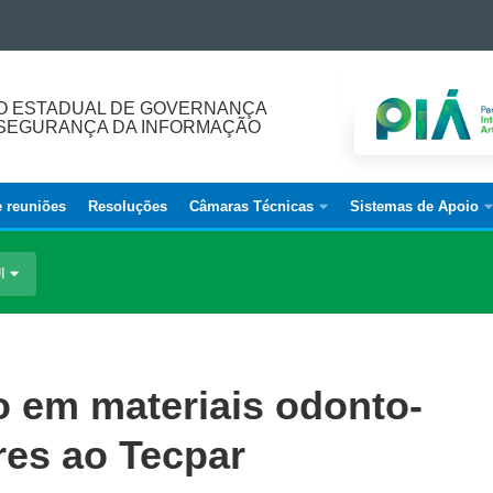
O ESTADUAL DE GOVERNANÇA
E SEGURANÇA DA INFORMAÇÃO
e reuniões
Resoluções
Câmaras Técnicas
Sistemas de Apoio
UI
ão em materiais odonto-
res ao Tecpar