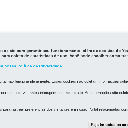
stabelece que o imposto devido anualmente pode ser quitado à vista (
s débitos do ano corrente que estiverem vencidos devem ser quitados
iores podem ser parcelados;
essenciais para garantir seu funcionamento, além de cookies do Y
ei nº 14.260/2003;
 para coleta de estatísticas de uso. Você pode escolher como tra
e nossa Política de Privacidade.
rtal não funciona plenamente. Esses cookies não coletam informações sobre 
der como os visitantes interagem com nosso site. As informações são cole
MAPA D
para rastrear preferências dos visitantes em nosso Portal relacionadas com 
UAL DE GOVERNANÇA DIGITAL E SEGURANÇA DA
Rejeitar todos os co