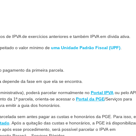
tos de IPVA de exercícios anteriores e também IPVA em dívida ativa.
speitado o valor mínimo de
uma Unidade Padrão Fiscal (UPF)
.
o pagamento da primeira parcela.
va depende da fase em que ela se encontra.
ministrativa), poderá parcelar normalmente no
Portal IPVA
ou pelo AP
to da 1ª parcela, orienta-se acessar o
Portal da PGE
/Serviços para
ra emitir a guia dos honorários.
arcelada sem antes pagar as custas e honorários da PGE. Para isso, e
stado
. Após a quitação das custas e honorários, a PGE irá disponibiliza
 após esse procedimento, será possível parcelar o IPVA em
Receita Paraná – Serviços Rápidos.