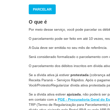
PARCELAR
O que é
Por meio desse serviço, você pode parcelar os débi
O parcelamento pode ser feito em até 10 vezes, re
A Guia deve ser emitida no seu mês de referência.
Será considerado formalizado o parcelamento com 
O parcelamento dos débitos inscritos em dívida ati
Se a dívida ativa já estiver
protestada
(cobrança ad
Receita Paraná – Serviços Rápidos. Após o pagamen
Você/Protesto/Regularizar dívida ativa protestada pa
Se a dívida ativa estiver
ajuizada
, não poderá ser p
em contato com a
PGE - Procuradoria Geral do E
TRP (Termo de Regularização para Parcelamento) e
dívida ativa ajuizada pelo Portal IPVA ou pelo APP 