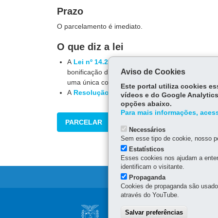
Prazo
O parcelamento é imediato.
O que diz a lei
A
Lei nº 14.260/2003, Lei orgânica do IPVA
, e
Aviso de Cookies
bonificação de até
6%
) ou em cinco parcelas. O
uma única cota. Débitos vencidos de anos anter
Este portal utiliza cookies 
A
Resolução Sefa nº 135/2021
regulamenta a L
vídeos e do Google Analytics
opções abaixo.
Para mais informações, acess
PARCELAR
Necessários
Sem esse tipo de cookie, nosso po
Estatísticos
Esses cookies nos ajudam a enten
identificam o visitante.
Propaganda
Cookies de propaganda são usados 
através do YouTube.
Navegação
CONSELHO ESTAD
Salvar preferências