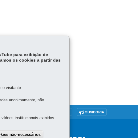
com
 em
ouTube para exibição de
tamos os cookies a partir das
o visitante.
tadas anonimamente, não
O SITE
DENUNCIE CORRUPÇÃO
OUVIDORIA
vídeos institucionais exibidos
okies não-necessários