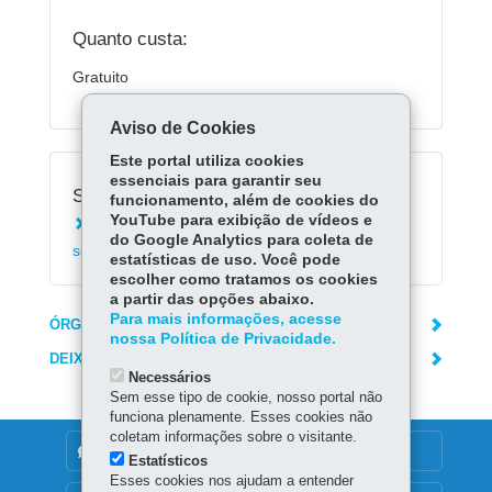
Quanto custa:
Gratuito
Aviso de Cookies
Este portal utiliza cookies
essenciais para garantir seu
Serviços Relacionados:
funcionamento, além de cookies do
YouTube para exibição de vídeos e
Solicitar atendimento na rede de assistência
do Google Analytics para coleta de
social do Paraná
estatísticas de uso. Você pode
escolher como tratamos os cookies
a partir das opções abaixo.
Para mais informações, acesse
ÓRGÃO RESPONSÁVEL
nossa Política de Privacidade.
DEIXE SUA OPINIÃO
Necessários
Sem esse tipo de cookie, nosso portal não
funciona plenamente. Esses cookies não
coletam informações sobre o visitante.
DENUNCIE CORRUPÇÃO
Estatísticos
Esses cookies nos ajudam a entender