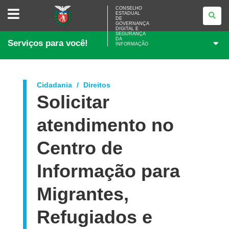
CONSELHO
CONSELHO
ESTADUAL
ESTADUAL
DE
DE
GOVERNANÇA
GOVERNANÇA
DIGITAL E
SEGURANÇA
DIGITAL
DA
Serviços para você!
E
INFORMAÇÃO
SEGURANÇA
DA
INFORMAÇÃO
Cidadania
Direitos
Solicitar
atendimento no
Centro de
Informação para
Migrantes,
Refugiados e