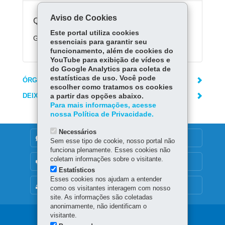
Aviso de Cookies
Quanto custa:
Este portal utiliza cookies
Gratuito.
essenciais para garantir seu
funcionamento, além de cookies do
YouTube para exibição de vídeos e
do Google Analytics para coleta de
estatísticas de uso. Você pode
ÓRGÃO RESPONSÁVEL
escolher como tratamos os cookies
DEIXE SUA OPINIÃO
a partir das opções abaixo.
Para mais informações, acesse
nossa Política de Privacidade.
Necessários
DENUNCIE CORRUPÇÃO
Sem esse tipo de cookie, nosso portal não
funciona plenamente. Esses cookies não
coletam informações sobre o visitante.
OUVIDORIA
Estatísticos
Esses cookies nos ajudam a entender
MAPA DO SITE
como os visitantes interagem com nosso
site. As informações são coletadas
anonimamente, não identificam o
visitante.
Navegação