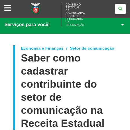
CONSELHO
CONSELHO
ESTADUAL
ESTADUAL
DE
DE
GOVERNANÇA
GOVERNANÇA
DIGITAL E
SEGURANÇA
DIGITAL
DA
Serviços para você!
E
INFORMAÇÃO
SEGURANÇA
DA
INFORMAÇÃO
Economia e Finanças
Setor de comunicação
Saber como
cadastrar
contribuinte do
setor de
comunicação na
Receita Estadual