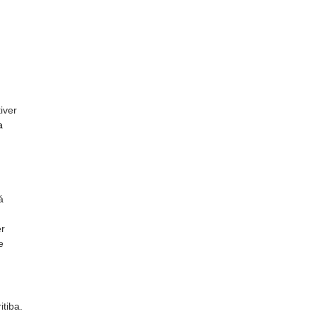
iver
a
á
er
e
tiba.