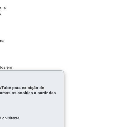
, é
o
 na
ados em
s de
ouTube para exibição de
tamos os cookies a partir das
o visitante.