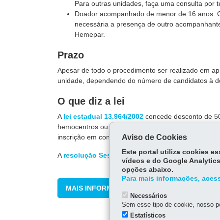
Para outras unidades, faça uma consulta por 
Doador acompanhado de menor de 16 anos:
necessária a presença de outro acompanhant
Hemepar.
Prazo
Apesar de todo o procedimento ser realizado em a
unidade, dependendo do número de candidatos à d
O que diz a lei
A
lei estadual 13.964/2002
concede desconto de 50%
hemocentros ou bancos de sangue de hospitais par
inscrição em concursos públicos e processos seleti
Aviso de Cookies
Este portal utiliza cookies 
A
resolução Sesa n
º 769/2018
trata do Certificad
vídeos e do Google Analytics
opções abaixo.
Para mais informações, acess
MAIS INFORMAÇÕES
Necessários
Sem esse tipo de cookie, nosso po
Estatísticos