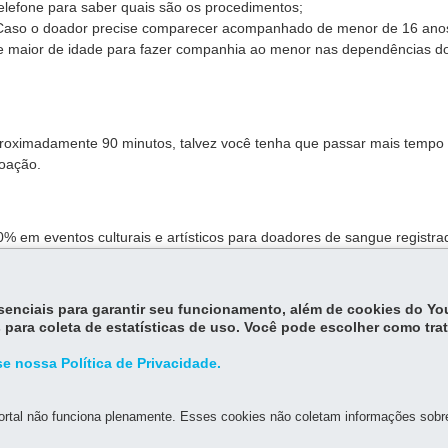
telefone para saber quais são os procedimentos;
Caso o doador precise comparecer acompanhado de menor de 16 anos
e maior de idade para fazer companhia ao menor nas dependências d
proximadamente 90 minutos, talvez você tenha que passar mais tempo
oação.
 em eventos culturais e artísticos para doadores de sangue registr
anaenses. Já a lei
19.293/2017
isenta o doador do pagamento de taxa
vos realizados no âmbito dos Poderes do Estado.
essenciais para garantir seu funcionamento, além de cookies do Y
o de Doação de Sangue.
 para coleta de estatísticas de uso. Você pode escolher como tra
e nossa Política de Privacidade.
rtal não funciona plenamente. Esses cookies não coletam informações sobre 