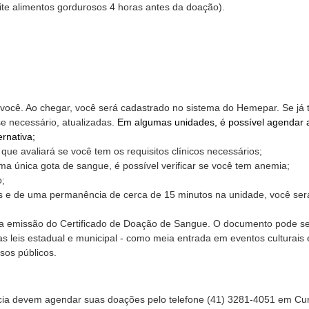
ite alimentos gordurosos 4 horas antes da doação).
você. Ao chegar, você será cadastrado no sistema do Hemepar. Se já t
se necessário, atualizadas.
Em algumas unidades, é possível agendar 
ernativa;
que avaliará se você tem os requisitos clínicos necessários;
a única gota de sangue, é possível verificar se você tem anemia;
o;
 e de uma permanência de cerca de 15 minutos na unidade, você ser
e a emissão do Certificado de Doação de Sangue. O documento pode s
as leis estadual e municipal - como meia entrada em eventos culturais 
sos públicos.
ia devem agendar suas doações pelo telefone (41) 3281-4051 em Curi