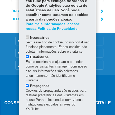
YouTube para exibição de vídeos e
do Google Analytics para coleta de
estatísticas de uso. Você pode
ÓRGÃO RESPONSÁVEL
escolher como tratamos os cookies
DEIXE SUA OPINIÃO
a partir das opções abaixo.
Para mais informações, acesse
nossa Política de Privacidade.
Necessários
DENUNCIE CORRUPÇÃO
Sem esse tipo de cookie, nosso portal não
funciona plenamente. Esses cookies não
coletam informações sobre o visitante.
OUVIDORIA
Estatísticos
Esses cookies nos ajudam a entender
MAPA DO SITE
como os visitantes interagem com nosso
site. As informações são coletadas
anonimamente, não identificam o
visitante.
Navegação
Propaganda
principal
Cookies de propaganda são usados para
rastrear preferências dos visitantes em
nosso Portal relacionadas com vídeos
CONSELHO ESTADUAL DE GOVERNANÇA DIGITAL E
institucionais exibidos através do
SEGURANÇA DA INFORMAÇÃO
YouTube.