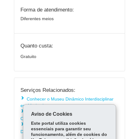
Forma de atendimento:
Diferentes meios
Quanto custa:
Gratuito
Serviços Relacionados:
Conhecer o Museu Dinâmico Interdisciplinar
em Maringá
Conhecer o Museu Histórico de Londrina Pe.
Aviso de Cookies
Carlos Weiss - UEL
Este portal utiliza cookies
Conhecer o Programa Centro de
essenciais para garantir seu
Documentação Histórica - UEM
funcionamento, além de cookies do