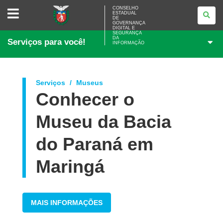
CONSELHO
CONSELHO
ESTADUAL
ESTADUAL
DE
DE
GOVERNANÇA
GOVERNANÇA
DIGITAL E
SEGURANÇA
DIGITAL
DA
Serviços para você!
E
INFORMAÇÃO
SEGURANÇA
DA
INFORMAÇÃO
Serviços
Museus
Conhecer o
Museu da Bacia
do Paraná em
Maringá
MAIS INFORMAÇÕES