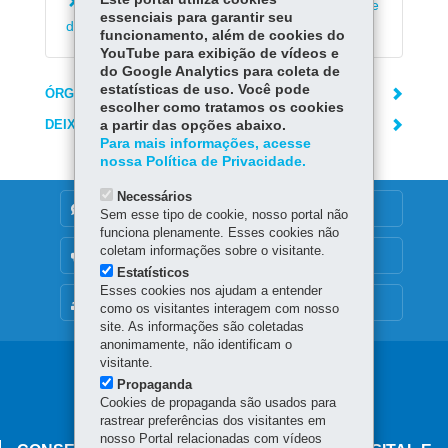
Conhecer a biblioteca do Museu da Imagem e
essenciais para garantir seu
do Som em Curitiba
funcionamento, além de cookies do
YouTube para exibição de vídeos e
do Google Analytics para coleta de
estatísticas de uso. Você pode
ÓRGÃO RESPONSÁVEL
escolher como tratamos os cookies
DEIXE SUA OPINIÃO
a partir das opções abaixo.
Para mais informações, acesse
nossa Política de Privacidade.
Necessários
DENUNCIE CORRUPÇÃO
Sem esse tipo de cookie, nosso portal não
funciona plenamente. Esses cookies não
coletam informações sobre o visitante.
OUVIDORIA
Estatísticos
Esses cookies nos ajudam a entender
MAPA DO SITE
como os visitantes interagem com nosso
site. As informações são coletadas
anonimamente, não identificam o
visitante.
Navegação
Propaganda
principal
Cookies de propaganda são usados para
rastrear preferências dos visitantes em
nosso Portal relacionadas com vídeos