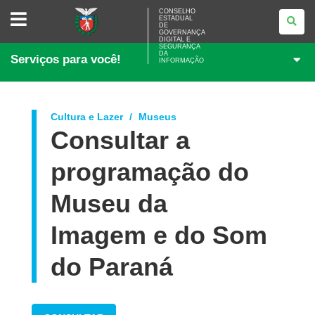
CONSELHO
CONSELHO
ESTADUAL
ESTADUAL
DE
DE
GOVERNANÇA
GOVERNANÇA
DIGITAL E
SEGURANÇA
DIGITAL
DA
Serviços para você!
E
INFORMAÇÃO
SEGURANÇA
DA
INFORMAÇÃO
Cultura e Lazer
Museus
Consultar a
programação do
Museu da
Imagem e do Som
do Paraná