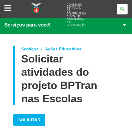
CONSELHO
CONSELHO
ESTADUAL
ESTADUAL
DE
DE
GOVERNANÇA
GOVERNANÇA
DIGITAL E
SEGURANÇA
DIGITAL
DA
Serviços para você!
E
INFORMAÇÃO
SEGURANÇA
DA
INFORMAÇÃO
Serviços
Ações Educativas
Solicitar
atividades do
projeto BPTran
nas Escolas
SOLICITAR