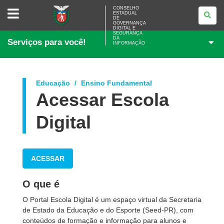
CONSELHO
CONSELHO
ESTADUAL
ESTADUAL
DE
DE
GOVERNANÇA
GOVERNANÇA
DIGITAL E
SEGURANÇA
DIGITAL
DA
Serviços para você!
E
INFORMAÇÃO
SEGURANÇA
DA
INFORMAÇÃO
Educação
Ensino Fundamental
Acessar Escola
Digital
ACESSAR
O que é
O Portal Escola Digital é um espaço virtual da Secretaria
de Estado da Educação e do Esporte (Seed-PR), com
conteúdos de formação e informação para alunos e