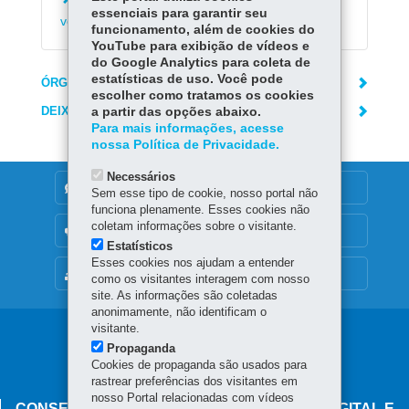
Preparar-se para o Enem e para concursos
essenciais para garantir seu
vestibulares
funcionamento, além de cookies do
YouTube para exibição de vídeos e
do Google Analytics para coleta de
estatísticas de uso. Você pode
ÓRGÃO RESPONSÁVEL
escolher como tratamos os cookies
DEIXE SUA OPINIÃO
a partir das opções abaixo.
Para mais informações, acesse
nossa Política de Privacidade.
Necessários
DENUNCIE CORRUPÇÃO
Sem esse tipo de cookie, nosso portal não
funciona plenamente. Esses cookies não
coletam informações sobre o visitante.
OUVIDORIA
Estatísticos
Esses cookies nos ajudam a entender
MAPA DO SITE
como os visitantes interagem com nosso
site. As informações são coletadas
anonimamente, não identificam o
visitante.
Navegação
Propaganda
principal
Cookies de propaganda são usados para
rastrear preferências dos visitantes em
nosso Portal relacionadas com vídeos
CONSELHO ESTADUAL DE GOVERNANÇA DIGITAL E