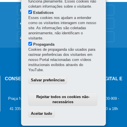
funciona plenamente. Esses cookies não
coletam informações sobre o visitante.
DENUNCIE CORRUPÇÃO
Estatísticos
Esses cookies nos ajudam a entender
como os visitantes interagem com nosso
OUVIDORIA
site. As informações são coletadas
anonimamente, não identificam o
MAPA DO SITE
visitante.
Propaganda
Cookies de propaganda são usados para
rastrear preferências dos visitantes em
Navegação
nosso Portal relacionadas com vídeos
principal
institucionais exibidos através do
YouTube.
CONSELHO ESTADUAL DE GOVERNANÇA DIGITAL E
Salvar preferências
SEGURANÇA DA INFORMAÇÃO
Palácio Iguaçu
Rejeitar todos os cookies não-
Praça Nossa Senhora de Salette, s/n - Centro Cívico
-
80.530-909
-
necessários
Curitiba
-
PR
MAPA
41 3350-2400 - Horário de atendimento: 8h30 a 12h e 13h30 a 18h
Aceitar tudo
Withdraw consent