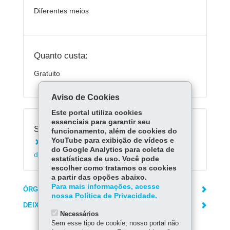
Diferentes meios
Quanto custa:
Gratuito
Aviso de Cookies
Este portal utiliza cookies
essenciais para garantir seu
Serviços Relacionados:
funcionamento, além de cookies do
YouTube para exibição de vídeos e
Consultar resultado de exames para emissão
do Google Analytics para coleta de
de carteira de motorista
estatísticas de uso. Você pode
escolher como tratamos os cookies
a partir das opções abaixo.
Para mais informações, acesse
ÓRGÃO RESPONSÁVEL
nossa Política de Privacidade.
DEIXE SUA OPINIÃO
Necessários
Sem esse tipo de cookie, nosso portal não