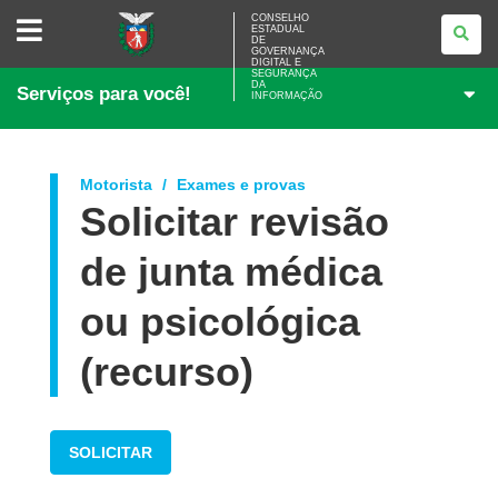
CONSELHO
CONSELHO
ESTADUAL
ESTADUAL
DE
DE
GOVERNANÇA
GOVERNANÇA
DIGITAL E
SEGURANÇA
DIGITAL
DA
Serviços para você!
E
INFORMAÇÃO
SEGURANÇA
DA
INFORMAÇÃO
Motorista
Exames e provas
Solicitar revisão
de junta médica
ou psicológica
(recurso)
SOLICITAR