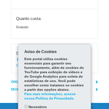
Quanto custa:
Gratuito
Aviso de Cookies
Serviços Relacionados:
Este portal utiliza cookies
Matricular-se em cursos técnicos da
essenciais para garantir seu
Secretaria da Educação
funcionamento, além de cookies do
YouTube para exibição de vídeos e
do Google Analytics para coleta de
estatísticas de uso. Você pode
ÓRGÃO RESPONSÁVEL
escolher como tratamos os cookies
DEIXE SUA OPINIÃO
a partir das opções abaixo.
Para mais informações, acesse
nossa Política de Privacidade.
Necessários