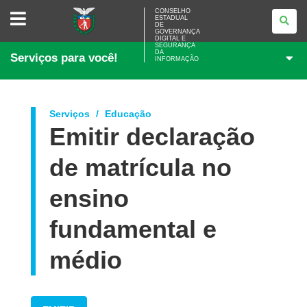
CONSELHO
CONSELHO
ESTADUAL
ESTADUAL
DE
DE
GOVERNANÇA
GOVERNANÇA
DIGITAL E
SEGURANÇA
DIGITAL
DA
Serviços para você!
E
INFORMAÇÃO
SEGURANÇA
DA
INFORMAÇÃO
Serviços
Educação
Emitir declaração
de matrícula no
ensino
fundamental e
médio