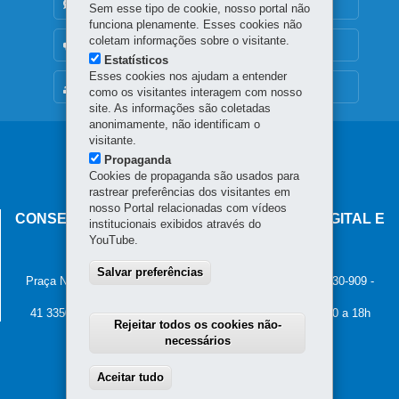
DENUNCIE CORRUPÇÃO
Sem esse tipo de cookie, nosso portal não
funciona plenamente. Esses cookies não
coletam informações sobre o visitante.
OUVIDORIA
Estatísticos
Esses cookies nos ajudam a entender
MAPA DO SITE
como os visitantes interagem com nosso
site. As informações são coletadas
anonimamente, não identificam o
visitante.
Navegação
Propaganda
principal
Cookies de propaganda são usados para
rastrear preferências dos visitantes em
nosso Portal relacionadas com vídeos
CONSELHO ESTADUAL DE GOVERNANÇA DIGITAL E
institucionais exibidos através do
SEGURANÇA DA INFORMAÇÃO
YouTube.
Palácio Iguaçu
Salvar preferências
Praça Nossa Senhora de Salette, s/n - Centro Cívico
-
80.530-909
-
Curitiba
-
PR
MAPA
41 3350-2400 - Horário de atendimento: 8h30 a 12h e 13h30 a 18h
Rejeitar todos os cookies não-
necessários
Aceitar tudo
Withdraw consent