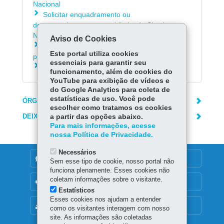
Nacional
Solicitar enquadramento ou
desenquadramento no sublimite do Simples
Nacional
Aviso de Cookies
Consultar termos de indeferimento da opção
Este portal utiliza cookies
pelo Simples Nacional
essenciais para garantir seu
Saber como entregar a DeSTDA - Sedif/SN
funcionamento, além de cookies do
YouTube para exibição de vídeos e
do Google Analytics para coleta de
estatísticas de uso. Você pode
ÓRGÃO RESPONSÁVEL
escolher como tratamos os cookies
DEIXE SUA OPINIÃO
a partir das opções abaixo.
Para mais informações, acesse
nossa Política de Privacidade.
Necessários
DENUNCIE CORRUPÇÃO
Sem esse tipo de cookie, nosso portal não
funciona plenamente. Esses cookies não
coletam informações sobre o visitante.
OUVIDORIA
Estatísticos
Esses cookies nos ajudam a entender
MAPA DO SITE
como os visitantes interagem com nosso
site. As informações são coletadas