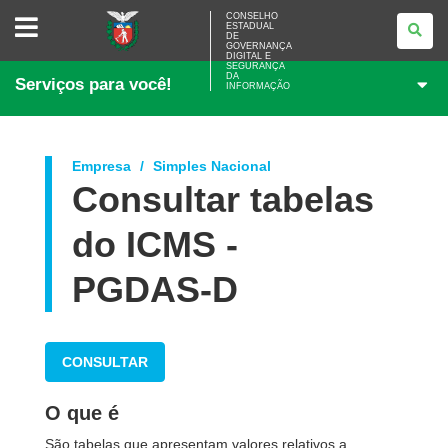
CONSELHO
CONSELHO
ESTADUAL
ESTADUAL
DE
DE
GOVERNANÇA
GOVERNANÇA
DIGITAL E
SEGURANÇA
DIGITAL
DA
Serviços para você!
E
INFORMAÇÃO
SEGURANÇA
DA
INFORMAÇÃO
Empresa
Simples Nacional
Consultar tabelas
do ICMS -
PGDAS-D
CONSULTAR
O que é
São
tabelas que apresentam valores relativos a