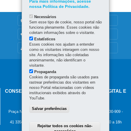
Para mais informações, acesse
nossa Política de Privacidade.
Necessários
DENUNCIE CORRUPÇÃO
Sem esse tipo de cookie, nosso portal não
funciona plenamente. Esses cookies não
coletam informações sobre o visitante.
OUVIDORIA
Estatísticos
Esses cookies nos ajudam a entender
MAPA DO SITE
como os visitantes interagem com nosso
site. As informações são coletadas
anonimamente, não identificam o
visitante.
Navegação
Propaganda
principal
Cookies de propaganda são usados para
rastrear preferências dos visitantes em
nosso Portal relacionadas com vídeos
CONSELHO ESTADUAL DE GOVERNANÇA DIGITAL E
institucionais exibidos através do
SEGURANÇA DA INFORMAÇÃO
YouTube.
Palácio Iguaçu
Salvar preferências
Praça Nossa Senhora de Salette, s/n - Centro Cívico
-
80.530-909
-
Curitiba
-
PR
MAPA
41 3350-2400 - Horário de atendimento: 8h30 a 12h e 13h30 a 18h
Rejeitar todos os cookies não-