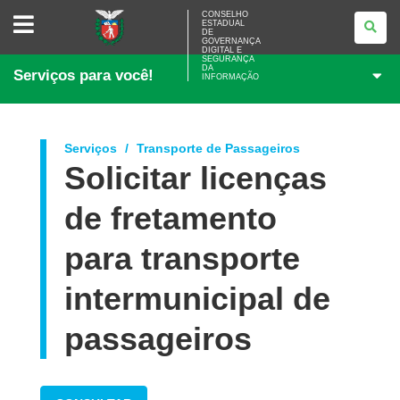
CONSELHO
CONSELHO
ESTADUAL
ESTADUAL
DE
DE
GOVERNANÇA
GOVERNANÇA
DIGITAL E
SEGURANÇA
DIGITAL
DA
Serviços para você!
E
INFORMAÇÃO
SEGURANÇA
DA
INFORMAÇÃO
Serviços
Transporte de Passageiros
Solicitar licenças
de fretamento
para transporte
intermunicipal de
passageiros