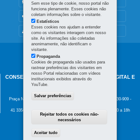
DENUNCIE CORRUPÇÃO
Sem esse tipo de cookie, nosso portal não
funciona plenamente. Esses cookies não
coletam informações sobre o visitante.
OUVIDORIA
Estatísticos
Esses cookies nos ajudam a entender
MAPA DO SITE
como os visitantes interagem com nosso
site. As informações são coletadas
anonimamente, não identificam o
visitante.
Navegação
Propaganda
principal
Cookies de propaganda são usados para
rastrear preferências dos visitantes em
nosso Portal relacionadas com vídeos
CONSELHO ESTADUAL DE GOVERNANÇA DIGITAL E
institucionais exibidos através do
SEGURANÇA DA INFORMAÇÃO
YouTube.
Palácio Iguaçu
Salvar preferências
Praça Nossa Senhora de Salette, s/n - Centro Cívico
-
80.530-909
-
Curitiba
-
PR
MAPA
41 3350-2400 - Horário de atendimento: 8h30 a 12h e 13h30 a 18h
Rejeitar todos os cookies não-
necessários
Aceitar tudo
Withdraw consent