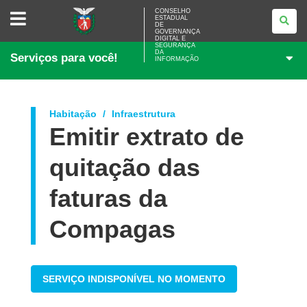
CONSELHO
CONSELHO
ESTADUAL
ESTADUAL
DE
DE
GOVERNANÇA
GOVERNANÇA
DIGITAL E
SEGURANÇA
DIGITAL
DA
Serviços para você!
E
INFORMAÇÃO
SEGURANÇA
DA
INFORMAÇÃO
Habitação
Infraestrutura
Emitir extrato de
quitação das
faturas da
Compagas
SERVIÇO INDISPONÍVEL NO MOMENTO