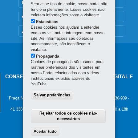
DENUNCIE CORRUPÇÃO
Sem esse tipo de cookie, nosso portal não
funciona plenamente. Esses cookies não
coletam informações sobre o visitante.
OUVIDORIA
Estatísticos
Esses cookies nos ajudam a entender
MAPA DO SITE
como os visitantes interagem com nosso
site. As informações são coletadas
anonimamente, não identificam o
visitante.
Navegação
Propaganda
principal
Cookies de propaganda são usados para
rastrear preferências dos visitantes em
nosso Portal relacionadas com vídeos
CONSELHO ESTADUAL DE GOVERNANÇA DIGITAL E
institucionais exibidos através do
SEGURANÇA DA INFORMAÇÃO
YouTube.
Palácio Iguaçu
Salvar preferências
Praça Nossa Senhora de Salette, s/n - Centro Cívico
-
80.530-909
-
Curitiba
-
PR
MAPA
41 3350-2400 - Horário de atendimento: 8h30 a 12h e 13h30 a 18h
Rejeitar todos os cookies não-
necessários
Aceitar tudo
Withdraw consent