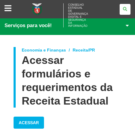
CONSELHO
CONSELHO
ESTADUAL
ESTADUAL
DE
DE
GOVERNANÇA
GOVERNANÇA
DIGITAL E
SEGURANÇA
DIGITAL
DA
Serviços para você!
E
INFORMAÇÃO
SEGURANÇA
DA
INFORMAÇÃO
Economia e Finanças
Receita/PR
Acessar
formulários e
requerimentos da
Receita Estadual
ACESSAR