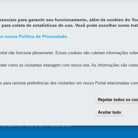
 até 24 horas após a compensação bancária do pagamento da Taxa 
essenciais para garantir seu funcionamento, além de cookies do Y
 para coleta de estatísticas de uso. Você pode escolher como tra
e nossa Política de Privacidade.
rtal não funciona plenamente. Esses cookies não coletam informações sobre 
der como os visitantes interagem com nosso site. As informações são cole
MAPA D
para rastrear preferências dos visitantes em nosso Portal relacionadas com 
UAL DE GOVERNANÇA DIGITAL E SEGURANÇA DA
Rejeitar todos os co
Aceitar tudo
With
alette, s/n - Centro Cívico
-
80.530-909
-
Curitiba
-
PR
MAPA
e atendimento: 8h30 a 12h e 13h30 a 18h