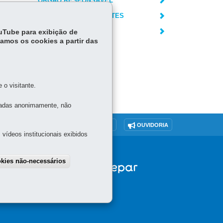
ÓRGÃO RESPONSÁVEL
PERGUNTAS FREQUENTES
de
DEIXE SUA OPINIÃO
ouTube para exibição de
tamos os cookies a partir das
o visitante.
tadas anonimamente, não
O SITE
DENUNCIE CORRUPÇÃO
OUVIDORIA
vídeos institucionais exibidos
okies não-necessários
draw consent