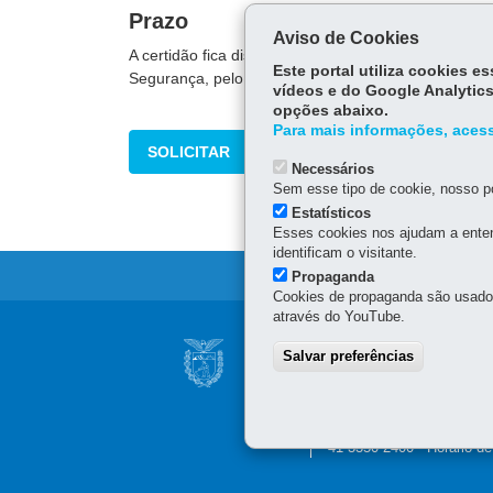
Prazo
Aviso de Cookies
A certidão fica disponível no
site da Polícia Civil
em
Este portal utiliza cookies 
Segurança, pelo prazo de 30 dias.
vídeos e do Google Analytics
opções abaixo.
Para mais informações, acess
SOLICITAR
Necessários
Sem esse tipo de cookie, nosso po
Estatísticos
Esses cookies nos ajudam a enten
identificam o visitante.
Propaganda
Cookies de propaganda são usados 
através do YouTube.
Navegação
CONSELHO ESTAD
Salvar preferências
principal
INFORMAÇÃO
Palácio Iguaçu
Praça Nossa Senhora de S
41 3350-2400 - Horário d