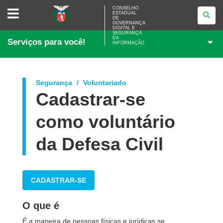
CONSELHO
CONSELHO
ESTADUAL
ESTADUAL
DE
DE
GOVERNANÇA
GOVERNANÇA
DIGITAL E
SEGURANÇA
DIGITAL
DA
Serviços para você!
E
INFORMAÇÃO
SEGURANÇA
DA
INFORMAÇÃO
Segurança
Voluntariado
Cadastrar-se
como voluntário
da Defesa Civil
CADASTRAR-SE
O que é
É a maneira de pessoas físicas e jurídicas se