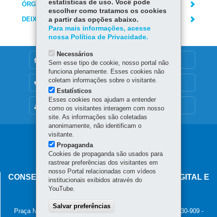
estatísticas de uso. Você pode
ÓRGÃO RESPONSÁVEL
escolher como tratamos os cookies
DEIXE SUA OPINIÃO
a partir das opções abaixo.
Para mais informações, acesse
nossa Política de Privacidade.
Necessários
DENUNCIE CORRUPÇÃO
Sem esse tipo de cookie, nosso portal não
funciona plenamente. Esses cookies não
coletam informações sobre o visitante.
OUVIDORIA
Estatísticos
Esses cookies nos ajudam a entender
MAPA DO SITE
como os visitantes interagem com nosso
site. As informações são coletadas
anonimamente, não identificam o
visitante.
Navegação
Propaganda
principal
Cookies de propaganda são usados para
rastrear preferências dos visitantes em
nosso Portal relacionadas com vídeos
CONSELHO ESTADUAL DE GOVERNANÇA DIGITAL E
institucionais exibidos através do
SEGURANÇA DA INFORMAÇÃO
YouTube.
Palácio Iguaçu
Salvar preferências
Praça Nossa Senhora de Salette, s/n - Centro Cívico
-
80.530-909
-