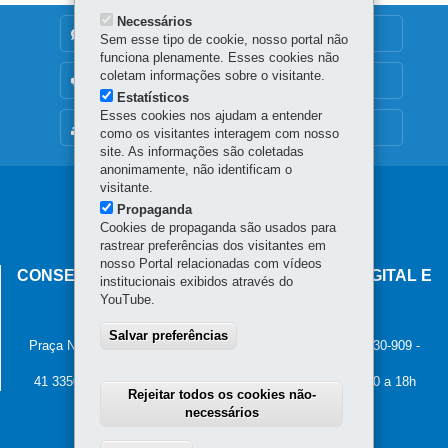
Necessários
DENUNCIE CORRUPÇÃO
Sem esse tipo de cookie, nosso portal não
funciona plenamente. Esses cookies não
coletam informações sobre o visitante.
OUVIDORIA
Estatísticos
Esses cookies nos ajudam a entender
MAPA DO SITE
como os visitantes interagem com nosso
site. As informações são coletadas
anonimamente, não identificam o
visitante.
Navegação
Propaganda
principal
Cookies de propaganda são usados para
rastrear preferências dos visitantes em
nosso Portal relacionadas com vídeos
CONSELHO ESTADUAL DE GOVERNANÇA DIGITAL E
institucionais exibidos através do
SEGURANÇA DA INFORMAÇÃO
YouTube.
Palácio Iguaçu
Salvar preferências
Praça Nossa Senhora de Salette, s/n - Centro Cívico
-
80.530-909
-
Curitiba
-
PR
MAPA
41 3350-2400 - Horário de atendimento: 8h30 a 12h e 13h30 a 18h
Rejeitar todos os cookies não-
necessários