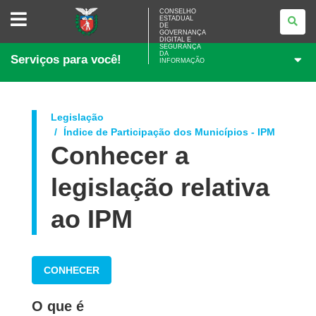
CONSELHO
CONSELHO
ESTADUAL
ESTADUAL
DE
DE
GOVERNANÇA
GOVERNANÇA
DIGITAL E
SEGURANÇA
DIGITAL
DA
Serviços para você!
E
INFORMAÇÃO
SEGURANÇA
DA
INFORMAÇÃO
Legislação
Índice de Participação dos Municípios - IPM
Conhecer a
legislação relativa
ao IPM
CONHECER
O que é