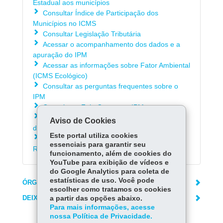
Estadual aos municípios
Consultar Índice de Participação dos
Municípios no ICMS
Consultar Legislação Tributária
Acessar o acompanhamento dos dados e a
apuração do IPM
Acessar as informações sobre Fator Ambiental
(ICMS Ecológico)
Consultar as perguntas frequentes sobre o
IPM
Consultar o Fale Conosco - IPM
Consultar os procedimentos para a obtenção
Aviso de Cookies
do Valor Adicionado relativo ao ano-base 2025
Este portal utiliza cookies
Acessar o Manual e-Protocolo para
essenciais para garantir seu
Recursos/Impugnações ao IPM Provisório
funcionamento, além de cookies do
YouTube para exibição de vídeos e
do Google Analytics para coleta de
estatísticas de uso. Você pode
ÓRGÃO RESPONSÁVEL
escolher como tratamos os cookies
DEIXE SUA OPINIÃO
a partir das opções abaixo.
Para mais informações, acesse
nossa Política de Privacidade.