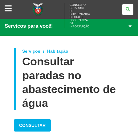
CONSELHO
CONSELHO
ESTADUAL
ESTADUAL
DE
DE
GOVERNANÇA
GOVERNANÇA
DIGITAL E
SEGURANÇA
DIGITAL
DA
Serviços para você!
E
INFORMAÇÃO
SEGURANÇA
DA
INFORMAÇÃO
Serviços
Habitação
Consultar
paradas no
abastecimento de
água
CONSULTAR