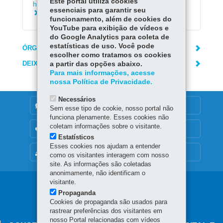
Este portal utiliza cookies
histórico de consumo
essenciais para garantir seu
Solicitar serviços da Sanepar
funcionamento, além de cookies do
YouTube para exibição de vídeos e
do Google Analytics para coleta de
estatísticas de uso. Você pode
ÓRGÃO RESPONSÁVEL
escolher como tratamos os cookies
DEIXE SUA OPINIÃO
a partir das opções abaixo.
Para mais informações, acesse
nossa Política de Privacidade.
Necessários
DENUNCIE CORRUPÇÃO
Sem esse tipo de cookie, nosso portal não
funciona plenamente. Esses cookies não
coletam informações sobre o visitante.
OUVIDORIA
Estatísticos
Esses cookies nos ajudam a entender
MAPA DO SITE
como os visitantes interagem com nosso
site. As informações são coletadas
anonimamente, não identificam o
visitante.
Navegação
Propaganda
principal
Cookies de propaganda são usados para
rastrear preferências dos visitantes em
nosso Portal relacionadas com vídeos