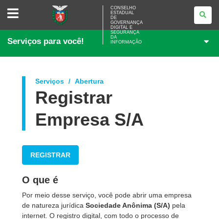
CONSELHO
CONSELHO
ESTADUAL
ESTADUAL
DE
DE
GOVERNANÇA
GOVERNANÇA
DIGITAL E
SEGURANÇA
DIGITAL
DA
Serviços para você!
E
INFORMAÇÃO
SEGURANÇA
DA
INFORMAÇÃO
Serviços
Abertura
Registrar
Empresa S/A
REGISTRAR
O que é
Por meio desse serviço, você pode abrir uma empresa
de natureza jurídica
Sociedade Anônima (S/A)
pela
internet. O registro digital, com todo o processo de