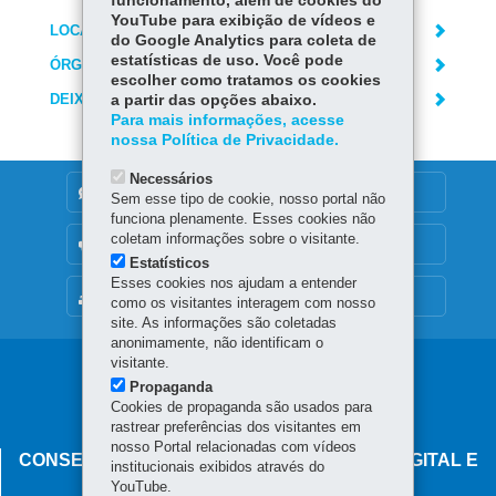
funcionamento, além de cookies do
YouTube para exibição de vídeos e
LOCAIS DE ATENDIMENTO
do Google Analytics para coleta de
estatísticas de uso. Você pode
ÓRGÃO RESPONSÁVEL
escolher como tratamos os cookies
DEIXE SUA OPINIÃO
a partir das opções abaixo.
Para mais informações, acesse
nossa Política de Privacidade.
Necessários
DENUNCIE CORRUPÇÃO
Sem esse tipo de cookie, nosso portal não
funciona plenamente. Esses cookies não
coletam informações sobre o visitante.
OUVIDORIA
Estatísticos
Esses cookies nos ajudam a entender
MAPA DO SITE
como os visitantes interagem com nosso
site. As informações são coletadas
anonimamente, não identificam o
visitante.
Navegação
Propaganda
principal
Cookies de propaganda são usados para
rastrear preferências dos visitantes em
nosso Portal relacionadas com vídeos
CONSELHO ESTADUAL DE GOVERNANÇA DIGITAL E
institucionais exibidos através do
SEGURANÇA DA INFORMAÇÃO
YouTube.