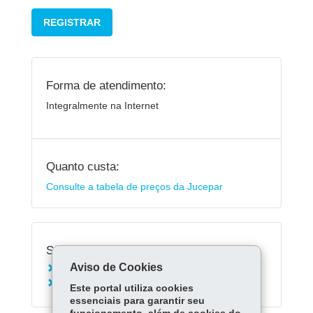
REGISTRAR
Forma de atendimento:
Integralmente na Internet
Quanto custa:
Consulte a tabela de preços da Jucepar
Serviços Relacionados:
Aviso de Cookies
Transformar Empresa S/A para LTDA
Baixar Empresa S/A
Este portal utiliza cookies
essenciais para garantir seu