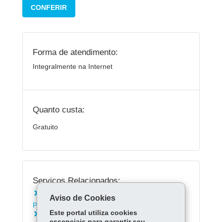
CONFERIR
Forma de atendimento:
Integralmente na Internet
Quanto custa:
Gratuito
Serviços Relacionados:
Saber como resgatar os créditos do Nota
Aviso de Cookies
Paraná
Este portal utiliza cookies
Saber como utilizar os créditos do Nota
essenciais para garantir seu