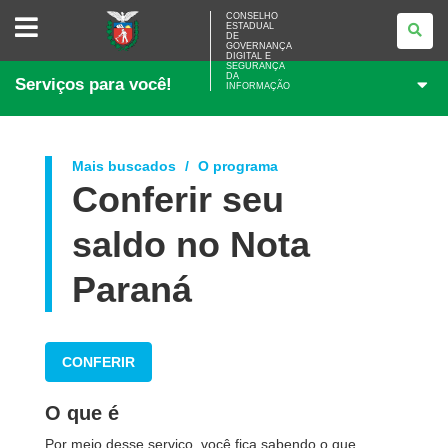
CONSELHO
CONSELHO
ESTADUAL
ESTADUAL
DE
DE
GOVERNANÇA
GOVERNANÇA
DIGITAL E
SEGURANÇA
DIGITAL
DA
Serviços para você!
E
INFORMAÇÃO
SEGURANÇA
DA
INFORMAÇÃO
Mais buscados
O programa
Conferir seu
saldo no Nota
Paraná
CONFERIR
O que é
Por meio desse serviço, você fica sabendo o que