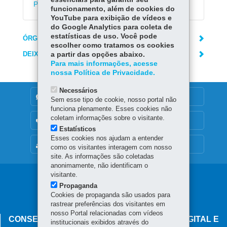
Paraná para pagar o IPVA
funcionamento, além de cookies do
YouTube para exibição de vídeos e
do Google Analytics para coleta de
estatísticas de uso. Você pode
ÓRGÃO RESPONSÁVEL
escolher como tratamos os cookies
DEIXE SUA OPINIÃO
a partir das opções abaixo.
Para mais informações, acesse
nossa Política de Privacidade.
Necessários
DENUNCIE CORRUPÇÃO
Sem esse tipo de cookie, nosso portal não
funciona plenamente. Esses cookies não
coletam informações sobre o visitante.
OUVIDORIA
Estatísticos
Esses cookies nos ajudam a entender
MAPA DO SITE
como os visitantes interagem com nosso
site. As informações são coletadas
anonimamente, não identificam o
visitante.
Navegação
Propaganda
principal
Cookies de propaganda são usados para
rastrear preferências dos visitantes em
nosso Portal relacionadas com vídeos
CONSELHO ESTADUAL DE GOVERNANÇA DIGITAL E
institucionais exibidos através do