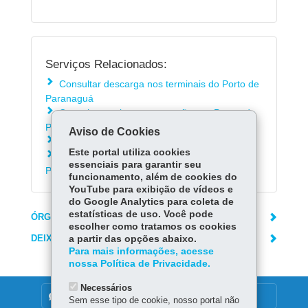
Serviços Relacionados:
Consultar descarga nos terminais do Porto de
Paranaguá
Consultar navios em operação nos Portos do
Paraná
Aviso de Cookies
Consultar tarifas portuárias
Este portal utiliza cookies
Emitir Certidão Negativa de Débitos dos
essenciais para garantir seu
Portos do Paraná
funcionamento, além de cookies do
YouTube para exibição de vídeos e
do Google Analytics para coleta de
estatísticas de uso. Você pode
ÓRGÃO RESPONSÁVEL
escolher como tratamos os cookies
DEIXE SUA OPINIÃO
a partir das opções abaixo.
Para mais informações, acesse
nossa Política de Privacidade.
Necessários
DENUNCIE CORRUPÇÃO
Sem esse tipo de cookie, nosso portal não