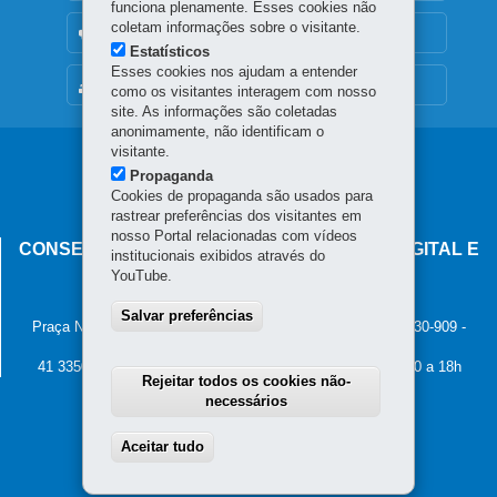
funciona plenamente. Esses cookies não
coletam informações sobre o visitante.
OUVIDORIA
Estatísticos
Esses cookies nos ajudam a entender
MAPA DO SITE
como os visitantes interagem com nosso
site. As informações são coletadas
anonimamente, não identificam o
visitante.
Navegação
Propaganda
principal
Cookies de propaganda são usados para
rastrear preferências dos visitantes em
nosso Portal relacionadas com vídeos
CONSELHO ESTADUAL DE GOVERNANÇA DIGITAL E
institucionais exibidos através do
SEGURANÇA DA INFORMAÇÃO
YouTube.
Palácio Iguaçu
Salvar preferências
Praça Nossa Senhora de Salette, s/n - Centro Cívico
-
80.530-909
-
Curitiba
-
PR
MAPA
41 3350-2400 - Horário de atendimento: 8h30 a 12h e 13h30 a 18h
Rejeitar todos os cookies não-
necessários
Aceitar tudo
Withdraw consent