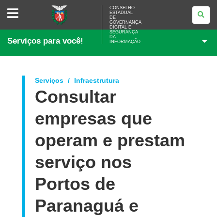
CONSELHO
CONSELHO
ESTADUAL
ESTADUAL
DE
DE
GOVERNANÇA
GOVERNANÇA
DIGITAL E
SEGURANÇA
DIGITAL
DA
Serviços para você!
E
INFORMAÇÃO
SEGURANÇA
DA
INFORMAÇÃO
Serviços
Infraestrutura
Consultar
empresas que
operam e prestam
serviço nos
Portos de
Paranaguá e