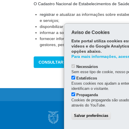
O Cadastro Nacional de Estabelecimentos de Saúde 
registrar
e atualizar as informações sobre estab
e serviços;
disponibilizar esse material para outros sistema
Aviso de Cookies
informar a sociedade os serviços disponíveis nos
fornecer informações detalhadas que apoiem a 
Este portal utiliza cookies 
gestores, pesquisadores, trabalhadores e socie
vídeos e do Google Analytics
opções abaixo.
Para mais informações, acess
CONSULTAR
Necessários
Sem esse tipo de cookie, nosso po
Estatísticos
Esses cookies nos ajudam a enten
identificam o visitante.
Propaganda
Cookies de propaganda são usados 
através do YouTube.
Navegação
CONSELHO ESTAD
Salvar preferências
principal
INFORMAÇÃO