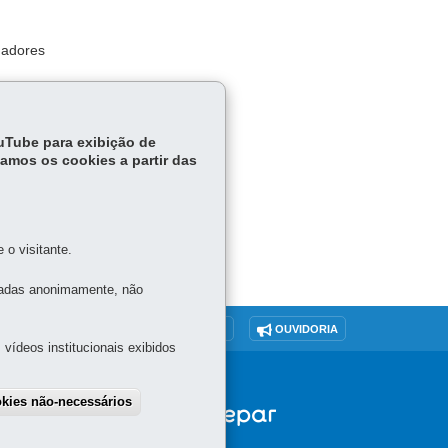
hadores
pelos
ouTube para exibição de
tamos os cookies a partir das
o visitante.
tadas anonimamente, não
O SITE
DENUNCIE CORRUPÇÃO
OUVIDORIA
vídeos institucionais exibidos
okies não-necessários
draw consent