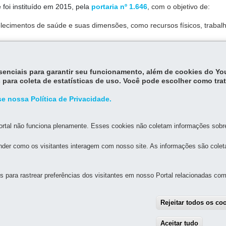
foi instituído em 2015, pela
portaria nº 1.646
, com o objetivo de:
elecimentos de saúde e suas dimensões, como recursos físicos, trabal
s de informação;
 territórios, formas de acesso e funcionamento;
tomada de decisão, o planejamento, a programação e o conhecimento 
essenciais para garantir seu funcionamento, além de cookies do Y
dade em geral.
 para coleta de estatísticas de uso. Você pode escolher como tra
e nossa Política de Privacidade.
rtal não funciona plenamente. Esses cookies não coletam informações sobre 
der como os visitantes interagem com nosso site. As informações são cole
MAPA D
para rastrear preferências dos visitantes em nosso Portal relacionadas com 
UAL DE GOVERNANÇA DIGITAL E SEGURANÇA DA
Rejeitar todos os co
Aceitar tudo
With