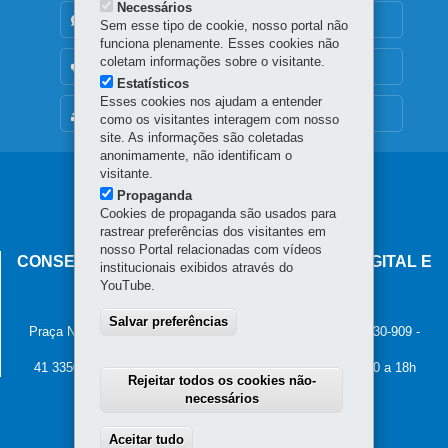
Necessários
DENUNCIE CORRUPÇÃO
Sem esse tipo de cookie, nosso portal não
funciona plenamente. Esses cookies não
coletam informações sobre o visitante.
OUVIDORIA
Estatísticos
Esses cookies nos ajudam a entender
MAPA DO SITE
como os visitantes interagem com nosso
site. As informações são coletadas
anonimamente, não identificam o
visitante.
Navegação
Propaganda
principal
Cookies de propaganda são usados para
rastrear preferências dos visitantes em
nosso Portal relacionadas com vídeos
CONSELHO ESTADUAL DE GOVERNANÇA DIGITAL E
institucionais exibidos através do
SEGURANÇA DA INFORMAÇÃO
YouTube.
Palácio Iguaçu
Salvar preferências
Praça Nossa Senhora de Salette, s/n - Centro Cívico
-
80.530-909
-
Curitiba
-
PR
MAPA
41 3350-2400 - Horário de atendimento: 8h30 a 12h e 13h30 a 18h
Rejeitar todos os cookies não-
necessários
Aceitar tudo
Withdraw consent