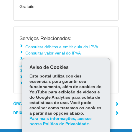
Gratuito.
Serviços Relacionados:
Consultar débitos e emitir guia do IPVA
Consultar valor venal do IPVA
Parcelar débitos do IPVA - exercícios
anteriores e dívida ativa
Aviso de Cookies
Consultar calendário de vencimento do IPVA
Este portal utiliza cookies
Solicitar Isenção / imunidade de IPVA
essenciais para garantir seu
Solicitar restituição de IPVA
funcionamento, além de cookies do
YouTube para exibição de vídeos e
do Google Analytics para coleta de
estatísticas de uso. Você pode
ÓRGÃO RESPONSÁVEL
escolher como tratamos os cookies
DEIXE SUA OPINIÃO
a partir das opções abaixo.
Para mais informações, acesse
nossa Política de Privacidade.