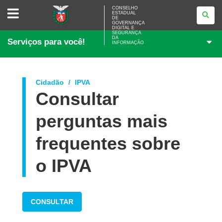
CONSELHO
CONSELHO
ESTADUAL
ESTADUAL
DE
DE
GOVERNANÇA
GOVERNANÇA
DIGITAL E
SEGURANÇA
DIGITAL
DA
Serviços para você!
E
INFORMAÇÃO
SEGURANÇA
DA
INFORMAÇÃO
Cidadão
IPVA
Consultar
perguntas mais
frequentes sobre
o IPVA
CONSULTAR