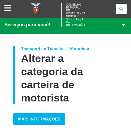
CONSELHO
CONSELHO
ESTADUAL
ESTADUAL
DE
DE
GOVERNANÇA
GOVERNANÇA
DIGITAL E
SEGURANÇA
DIGITAL
DA
Serviços para você!
E
INFORMAÇÃO
SEGURANÇA
DA
INFORMAÇÃO
Transporte e Trânsito
Motorista
Alterar a
categoria da
carteira de
motorista
MAIS INFORMAÇÕES