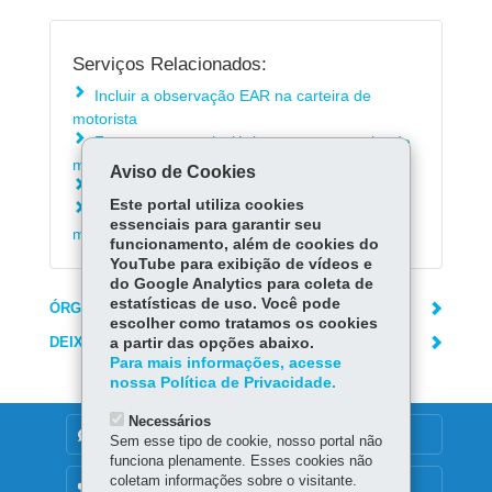
Serviços Relacionados:
Incluir a observação EAR na carteira de
motorista
Fazer exame toxicológico para ter carteira de
motorista C, D e E
Aviso de Cookies
Alterar informações do motorista
Este portal utiliza cookies
Acompanhar a emissão da carteira de
essenciais para garantir seu
motorista
funcionamento, além de cookies do
YouTube para exibição de vídeos e
do Google Analytics para coleta de
estatísticas de uso. Você pode
ÓRGÃO RESPONSÁVEL
escolher como tratamos os cookies
DEIXE SUA OPINIÃO
a partir das opções abaixo.
Para mais informações, acesse
nossa Política de Privacidade.
Necessários
DENUNCIE CORRUPÇÃO
Sem esse tipo de cookie, nosso portal não
funciona plenamente. Esses cookies não
coletam informações sobre o visitante.
OUVIDORIA