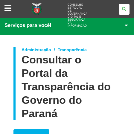
CONSELHO
CONSELHO
ESTADUAL
ESTADUAL
DE
DE
GOVERNANÇA
GOVERNANÇA
DIGITAL E
SEGURANÇA
DIGITAL
DA
Serviços para você!
E
INFORMAÇÃO
SEGURANÇA
DA
INFORMAÇÃO
Administração
Transparência
Consultar o
Portal da
Transparência do
Governo do
Paraná