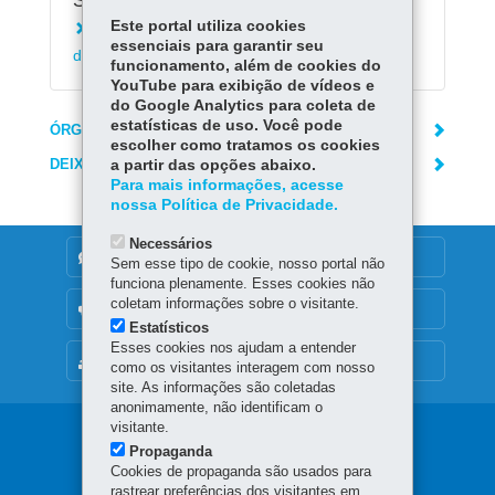
Serviços Relacionados:
Este portal utiliza cookies
Registrar solicitação na ouvidoria do Estado
essenciais para garantir seu
do Paraná
funcionamento, além de cookies do
YouTube para exibição de vídeos e
do Google Analytics para coleta de
estatísticas de uso. Você pode
ÓRGÃO RESPONSÁVEL
escolher como tratamos os cookies
DEIXE SUA OPINIÃO
a partir das opções abaixo.
Para mais informações, acesse
nossa Política de Privacidade.
Necessários
DENUNCIE CORRUPÇÃO
Sem esse tipo de cookie, nosso portal não
funciona plenamente. Esses cookies não
coletam informações sobre o visitante.
OUVIDORIA
Estatísticos
Esses cookies nos ajudam a entender
MAPA DO SITE
como os visitantes interagem com nosso
site. As informações são coletadas
anonimamente, não identificam o
visitante.
Navegação
Propaganda
principal
Cookies de propaganda são usados para
rastrear preferências dos visitantes em