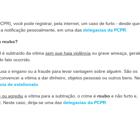
CPR), você pode registrar, pela internet, um caso de furto - desde que
r a notificação pessoalmente, em uma das
delegacias da PCPR
.
ou roubo?
 é subtraído da vítima
sem que haja violência
ou grave ameaça, gera
do fato ocorrido.
usa o engano ou a fraude para levar vantagem sobre alguém. São os
a convencer a vítima a dar dinheiro, objetos pessoais ou outros bens. N
cia de estelionato
.
 ou agrediu
a vítima para a subtração, o crime é
roubo
e não furto e,
et. Neste caso, dirija-se uma das
delegacias da PCPR
.