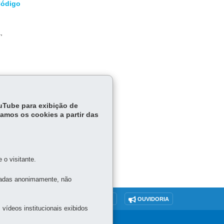
ódigo
,
r
ouTube para exibição de
tamos os cookies a partir das
o visitante.
tadas anonimamente, não
O SITE
DENUNCIE CORRUPÇÃO
OUVIDORIA
vídeos institucionais exibidos