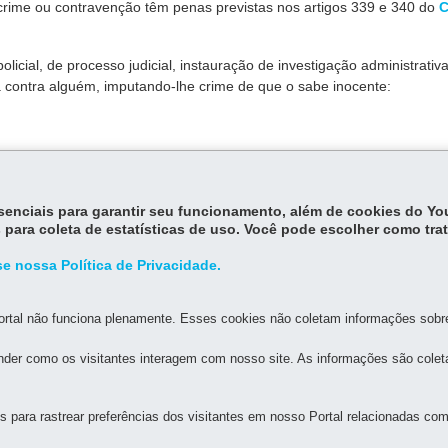
crime ou contravenção têm penas previstas nos artigos 339 e 340 do
C
licial, de processo judicial, instauração de investigação administrativa
va contra alguém, imputando-lhe crime de que o sabe inocente:
ndo-lhe a ocorrência de crime ou de contravenção que sabe não se te
essenciais para garantir seu funcionamento, além de cookies do Y
 para coleta de estatísticas de uso. Você pode escolher como tra
e nossa Política de Privacidade.
rtal não funciona plenamente. Esses cookies não coletam informações sobre 
der como os visitantes interagem com nosso site. As informações são cole
MAPA D
para rastrear preferências dos visitantes em nosso Portal relacionadas com 