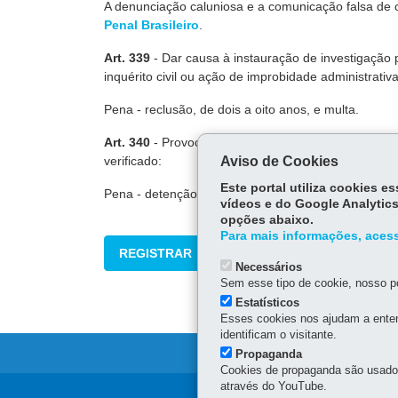
A denunciação caluniosa e a comunicação falsa de 
Penal Brasileiro
.
Art. 339
- Dar causa à instauração de investigação po
inquérito civil ou ação de improbidade administrati
Pena - reclusão, de dois a oito anos, e multa.
Art. 340
- Provocar a ação de autoridade, comunica
verificado:
Aviso de Cookies
Este portal utiliza cookies 
Pena - detenção, de um a seis meses, ou multa.
vídeos e do Google Analytics
opções abaixo.
Para mais informações, acess
REGISTRAR
Necessários
Sem esse tipo de cookie, nosso po
Estatísticos
Esses cookies nos ajudam a enten
identificam o visitante.
Propaganda
Cookies de propaganda são usados 
através do YouTube.