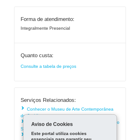
Forma de atendimento:
Integralmente Presencial
Quanto custa:
Consulte a tabela de preços
Serviços Relacionados:
Conhecer o Museu de Arte Contemporânea
de Curitiba
Conhecer o acervo do Museu da Imagem e do
Aviso de Cookies
Som de Curitiba
Este portal utiliza cookies
Conhecer o Museu Alfredo Andersen em
essenciais para garantir seu