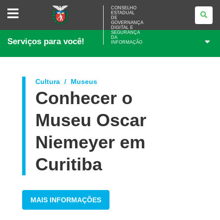
CONSELHO
CONSELHO
ESTADUAL
ESTADUAL
DE
DE
GOVERNANÇA
GOVERNANÇA
DIGITAL E
SEGURANÇA
DIGITAL
DA
Serviços para você!
E
INFORMAÇÃO
SEGURANÇA
DA
INFORMAÇÃO
Cultura
Museus
Conhecer o
Museu Oscar
Niemeyer em
Curitiba
MAIS INFORMAÇÕES