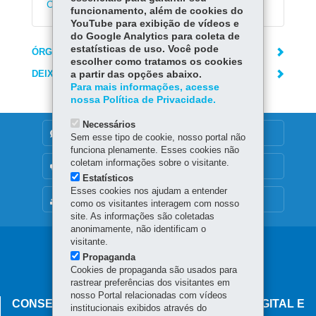
Curitiba
funcionamento, além de cookies do
YouTube para exibição de vídeos e
do Google Analytics para coleta de
estatísticas de uso. Você pode
ÓRGÃO RESPONSÁVEL
escolher como tratamos os cookies
DEIXE SUA OPINIÃO
a partir das opções abaixo.
Para mais informações, acesse
nossa Política de Privacidade.
Necessários
DENUNCIE CORRUPÇÃO
Sem esse tipo de cookie, nosso portal não
funciona plenamente. Esses cookies não
coletam informações sobre o visitante.
OUVIDORIA
Estatísticos
Esses cookies nos ajudam a entender
MAPA DO SITE
como os visitantes interagem com nosso
site. As informações são coletadas
anonimamente, não identificam o
visitante.
Navegação
Propaganda
principal
Cookies de propaganda são usados para
rastrear preferências dos visitantes em
nosso Portal relacionadas com vídeos
CONSELHO ESTADUAL DE GOVERNANÇA DIGITAL E
institucionais exibidos através do