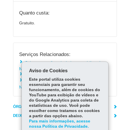
Quanto custa:
Gratuito.
Serviços Relacionados:
Saber como são calculados os créditos do
Nota Paraná
Aviso de Cookies
Conferir seu saldo no Nota Paraná
Este portal utiliza cookies
Saber como são depositados os créditos do
essenciais para garantir seu
Nota Paraná na conta bancária
funcionamento, além de cookies do
YouTube para exibição de vídeos e
do Google Analytics para coleta de
estatísticas de uso. Você pode
ÓRGÃO RESPONSÁVEL
escolher como tratamos os cookies
DEIXE SUA OPINIÃO
a partir das opções abaixo.
Para mais informações, acesse
nossa Política de Privacidade.