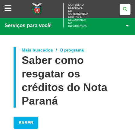
CONSELHO
CONSELHO
ESTADUAL
ESTADUAL
DE
DE
GOVERNANÇA
GOVERNANÇA
DIGITAL E
SEGURANÇA
DIGITAL
DA
Serviços para você!
E
INFORMAÇÃO
SEGURANÇA
DA
INFORMAÇÃO
Mais buscados
O programa
Saber como
resgatar os
créditos do Nota
Paraná
SABER