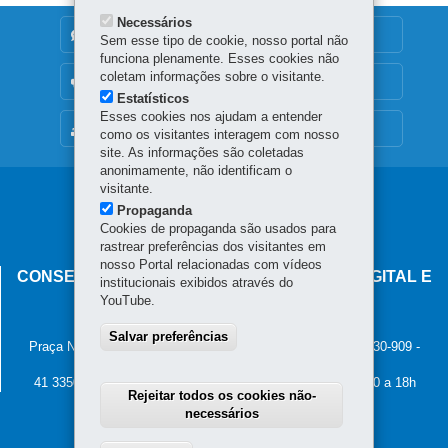
Necessários
DENUNCIE CORRUPÇÃO
Sem esse tipo de cookie, nosso portal não
funciona plenamente. Esses cookies não
coletam informações sobre o visitante.
OUVIDORIA
Estatísticos
Esses cookies nos ajudam a entender
MAPA DO SITE
como os visitantes interagem com nosso
site. As informações são coletadas
anonimamente, não identificam o
visitante.
Navegação
Propaganda
principal
Cookies de propaganda são usados para
rastrear preferências dos visitantes em
nosso Portal relacionadas com vídeos
CONSELHO ESTADUAL DE GOVERNANÇA DIGITAL E
institucionais exibidos através do
SEGURANÇA DA INFORMAÇÃO
YouTube.
Palácio Iguaçu
Salvar preferências
Praça Nossa Senhora de Salette, s/n - Centro Cívico
-
80.530-909
-
Curitiba
-
PR
MAPA
41 3350-2400 - Horário de atendimento: 8h30 a 12h e 13h30 a 18h
Rejeitar todos os cookies não-
necessários