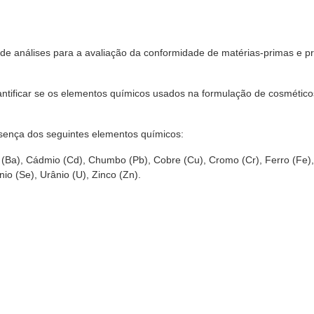
ão de análises para a avaliação da conformidade de matérias-primas e p
antificar se os elementos químicos usados na formulação de cosmético
resença dos seguintes elementos químicos:
io (Ba), Cádmio (Cd), Chumbo (Pb), Cobre (Cu), Cromo (Cr), Ferro (Fe)
io (Se), Urânio (U), Zinco (Zn).