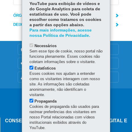
YouTube para exibição de vídeos e
do Google Analytics para coleta de
estatísticas de uso. Você pode
ÓRGÃO RESPONSÁVEL
escolher como tratamos os cookies
DEIXE SUA OPINIÃO
a partir das opções abaixo.
Para mais informações, acesse
nossa Política de Privacidade.
Necessários
DENUNCIE CORRUPÇÃO
Sem esse tipo de cookie, nosso portal não
funciona plenamente. Esses cookies não
coletam informações sobre o visitante.
OUVIDORIA
Estatísticos
Esses cookies nos ajudam a entender
MAPA DO SITE
como os visitantes interagem com nosso
site. As informações são coletadas
anonimamente, não identificam o
visitante.
Navegação
Propaganda
principal
Cookies de propaganda são usados para
rastrear preferências dos visitantes em
nosso Portal relacionadas com vídeos
CONSELHO ESTADUAL DE GOVERNANÇA DIGITAL E
institucionais exibidos através do
SEGURANÇA DA INFORMAÇÃO
YouTube.