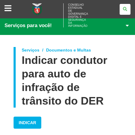
CONSELHO
CONSELHO
ESTADUAL
ESTADUAL
DE
DE
GOVERNANÇA
GOVERNANÇA
DIGITAL E
SEGURANÇA
DIGITAL
DA
Serviços para você!
E
INFORMAÇÃO
SEGURANÇA
DA
INFORMAÇÃO
Serviços
Documentos e Multas
Indicar condutor
para auto de
infração de
trânsito do DER
INDICAR