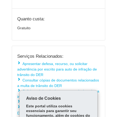
Quanto custa:
Gratuito
Serviços Relacionados:
Apresentar defesa, recurso, ou solicitar
advertência por escrito para auto de infração de
trânsito do DER
Consultar cópias de documentos relacionados
a multa de trânsito do DER
Solicitar cópias de documentos relacionados a
infrações de trânsito do DER/PR
Aviso de Cookies
Agendar atendimento presencial no DER
Este portal utiliza cookies
Emitir Guia de Recolhimento Única do
essenciais para garantir seu
DER/PR
funcionamento, além de cookies do