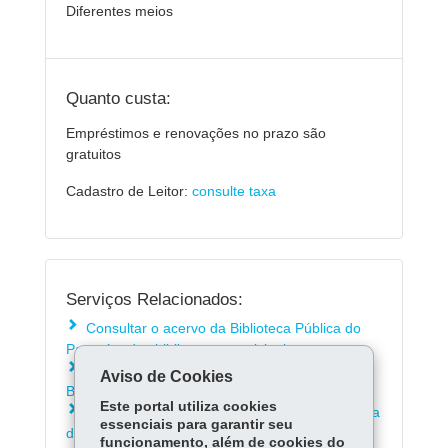
Diferentes meios
Quanto custa:
Empréstimos e renovações no prazo são
gratuitos
Cadastro de Leitor:
consulte taxa
Serviços Relacionados:
Consultar o acervo da Biblioteca Pública do
Paraná e das bibliotecas municipais
Participar da programação infantil da
Aviso de Cookies
Biblioteca Pública do Paraná
Este portal utiliza cookies
Fazer Cadastro de Leitor na Biblioteca Pública
essenciais para garantir seu
do Paraná
funcionamento, além de cookies do