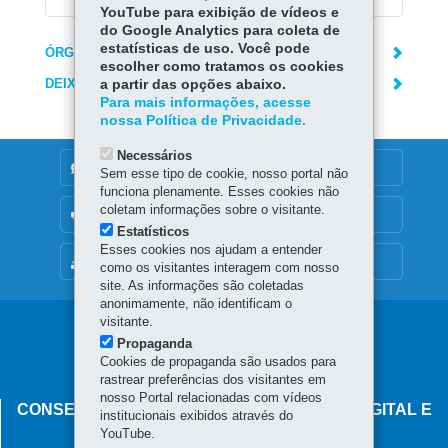
YouTube para exibição de vídeos e
do Google Analytics para coleta de
estatísticas de uso. Você pode
ÓRGÃO RESPONSÁVEL
escolher como tratamos os cookies
DEIXE SUA OPINIÃO
a partir das opções abaixo.
Para mais informações, acesse
nossa Política de Privacidade.
Necessários
DENUNCIE CORRUPÇÃO
Sem esse tipo de cookie, nosso portal não
funciona plenamente. Esses cookies não
coletam informações sobre o visitante.
OUVIDORIA
Estatísticos
Esses cookies nos ajudam a entender
MAPA DO SITE
como os visitantes interagem com nosso
site. As informações são coletadas
anonimamente, não identificam o
visitante.
Navegação
Propaganda
principal
Cookies de propaganda são usados para
rastrear preferências dos visitantes em
nosso Portal relacionadas com vídeos
CONSELHO ESTADUAL DE GOVERNANÇA DIGITAL E
institucionais exibidos através do
SEGURANÇA DA INFORMAÇÃO
YouTube.