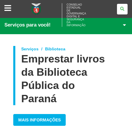
CONSELHO
CONSELHO
ESTADUAL
ESTADUAL
DE
DE
GOVERNANÇA
GOVERNANÇA
DIGITAL E
SEGURANÇA
DIGITAL
DA
Serviços para você!
E
INFORMAÇÃO
SEGURANÇA
DA
INFORMAÇÃO
Serviços
Biblioteca
Emprestar livros
da Biblioteca
Pública do
Paraná
MAIS INFORMAÇÕES