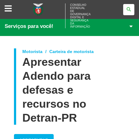
CONSELHO
CONSELHO
ESTADUAL
ESTADUAL
DE
DE
GOVERNANÇA
GOVERNANÇA
DIGITAL E
SEGURANÇA
DIGITAL
DA
Serviços para você!
E
INFORMAÇÃO
SEGURANÇA
DA
INFORMAÇÃO
Motorista
Carteira de motorista
Apresentar
Adendo para
defesas e
recursos no
Detran-PR