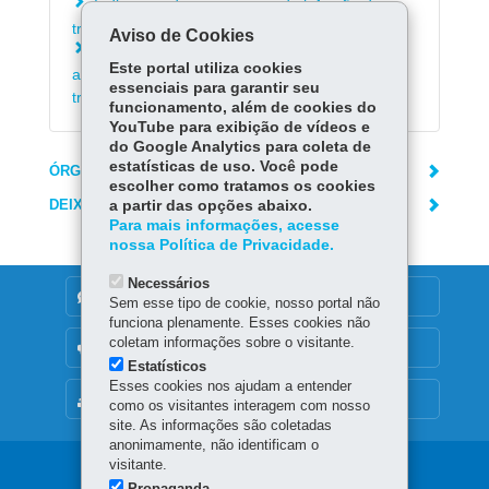
Indicar condutor para auto de infração de
trânsito do Detran-PR
Aviso de Cookies
Apresentar defesa, recurso, ou solicitar
Este portal utiliza cookies
advertência por escrito para auto de infração de
essenciais para garantir seu
trânsito do Detran-PR
funcionamento, além de cookies do
YouTube para exibição de vídeos e
do Google Analytics para coleta de
estatísticas de uso. Você pode
ÓRGÃO RESPONSÁVEL
escolher como tratamos os cookies
DEIXE SUA OPINIÃO
a partir das opções abaixo.
Para mais informações, acesse
nossa Política de Privacidade.
Necessários
DENUNCIE CORRUPÇÃO
Sem esse tipo de cookie, nosso portal não
funciona plenamente. Esses cookies não
coletam informações sobre o visitante.
OUVIDORIA
Estatísticos
Esses cookies nos ajudam a entender
MAPA DO SITE
como os visitantes interagem com nosso
site. As informações são coletadas
anonimamente, não identificam o
visitante.
Navegação
Propaganda