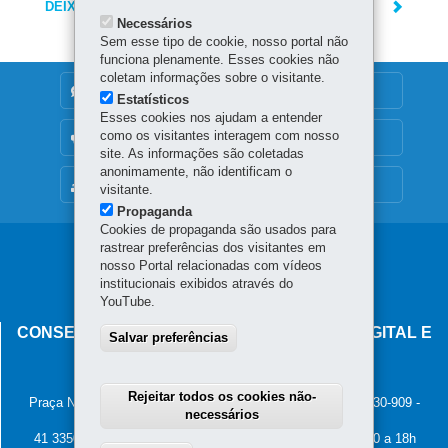
DEIXE SUA OPINIÃO
Necessários
Sem esse tipo de cookie, nosso portal não
funciona plenamente. Esses cookies não
coletam informações sobre o visitante.
DENUNCIE CORRUPÇÃO
Estatísticos
Esses cookies nos ajudam a entender
como os visitantes interagem com nosso
OUVIDORIA
site. As informações são coletadas
anonimamente, não identificam o
MAPA DO SITE
visitante.
Propaganda
Cookies de propaganda são usados para
rastrear preferências dos visitantes em
Navegação
nosso Portal relacionadas com vídeos
principal
institucionais exibidos através do
YouTube.
CONSELHO ESTADUAL DE GOVERNANÇA DIGITAL E
Salvar preferências
SEGURANÇA DA INFORMAÇÃO
Palácio Iguaçu
Rejeitar todos os cookies não-
Praça Nossa Senhora de Salette, s/n - Centro Cívico
-
80.530-909
-
necessários
Curitiba
-
PR
MAPA
41 3350-2400 - Horário de atendimento: 8h30 a 12h e 13h30 a 18h