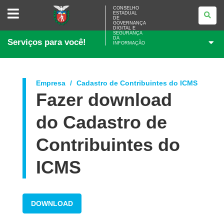
CONSELHO
CONSELHO
ESTADUAL
ESTADUAL
DE
DE
GOVERNANÇA
GOVERNANÇA
DIGITAL E
SEGURANÇA
DIGITAL
DA
Serviços para você!
E
INFORMAÇÃO
SEGURANÇA
DA
INFORMAÇÃO
Empresa
Cadastro de Contribuintes do ICMS
Fazer download
do Cadastro de
Contribuintes do
ICMS
DOWNLOAD