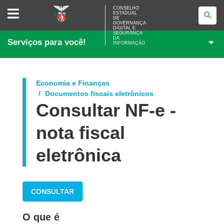
CONSELHO
CONSELHO
ESTADUAL
ESTADUAL
DE
DE
GOVERNANÇA
GOVERNANÇA
DIGITAL E
SEGURANÇA
DIGITAL
DA
Serviços para você!
E
INFORMAÇÃO
SEGURANÇA
DA
INFORMAÇÃO
Economia e Finanças
Documentos fiscais eletrônicos
Consultar NF-e -
nota fiscal
eletrônica
CONSULTAR
O que é