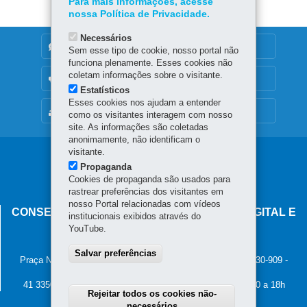
Para mais informações, acesse
nossa Política de Privacidade.
Necessários
DENUNCIE CORRUPÇÃO
Sem esse tipo de cookie, nosso portal não
funciona plenamente. Esses cookies não
coletam informações sobre o visitante.
OUVIDORIA
Estatísticos
Esses cookies nos ajudam a entender
MAPA DO SITE
como os visitantes interagem com nosso
site. As informações são coletadas
anonimamente, não identificam o
visitante.
Navegação
Propaganda
principal
Cookies de propaganda são usados para
rastrear preferências dos visitantes em
nosso Portal relacionadas com vídeos
CONSELHO ESTADUAL DE GOVERNANÇA DIGITAL E
institucionais exibidos através do
SEGURANÇA DA INFORMAÇÃO
YouTube.
Palácio Iguaçu
Salvar preferências
Praça Nossa Senhora de Salette, s/n - Centro Cívico
-
80.530-909
-
Curitiba
-
PR
MAPA
41 3350-2400 - Horário de atendimento: 8h30 a 12h e 13h30 a 18h
Rejeitar todos os cookies não-
necessários