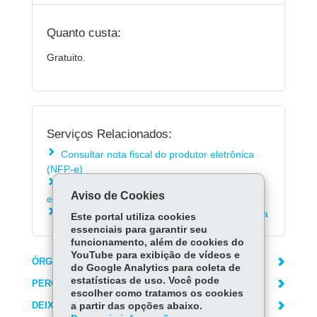
Quanto custa:
Gratuito.
Serviços Relacionados:
Consultar nota fiscal do produtor eletrônica
(NFP-e)
Consultar NFC-e - nota fiscal do consumidor
Aviso de Cookies
eletrônica
Consultar NFA-e - nota fiscal avulsa eletrônica
Este portal utiliza cookies
essenciais para garantir seu
funcionamento, além de cookies do
YouTube para exibição de vídeos e
ÓRGÃO RESPONSÁVEL
do Google Analytics para coleta de
estatísticas de uso. Você pode
PERGUNTAS FREQUENTES
escolher como tratamos os cookies
DEIXE SUA OPINIÃO
a partir das opções abaixo.