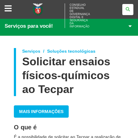
CONSELHO
CONSELHO
ESTADUAL
ESTADUAL
DE
DE
GOVERNANÇA
GOVERNANÇA
DIGITAL E
SEGURANÇA
DIGITAL
DA
Serviços para você!
E
INFORMAÇÃO
SEGURANÇA
DA
INFORMAÇÃO
Serviços
Soluções tecnológicas
Solicitar ensaios
físicos-químicos
ao Tecpar
MAIS INFORMAÇÕES
O que é
É a possibilidade de solicitar ao Tecpar a realização de