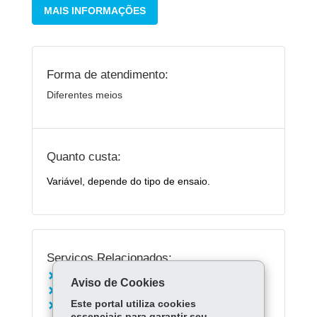
MAIS INFORMAÇÕES
Forma de atendimento:
Diferentes meios
Quanto custa:
Variável, depende do tipo de ensaio.
Serviços Relacionados:
Solicitar análise microbiológica ao Tecpar
Aviso de Cookies
Solicitar análise microscópica ao Tecpar
Este portal utiliza cookies
Solicitar avaliação técnica do Tecpar
essenciais para garantir seu