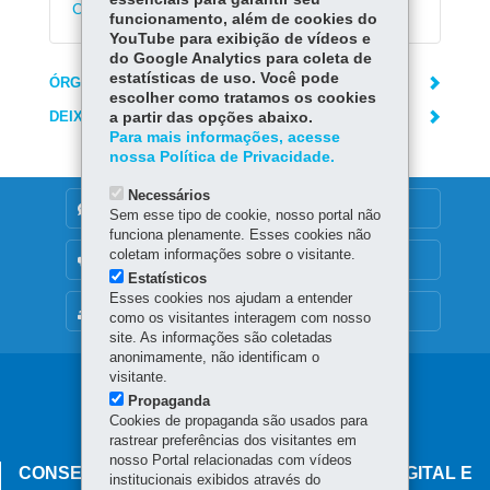
Certificação
funcionamento, além de cookies do
YouTube para exibição de vídeos e
do Google Analytics para coleta de
estatísticas de uso. Você pode
ÓRGÃO RESPONSÁVEL
escolher como tratamos os cookies
DEIXE SUA OPINIÃO
a partir das opções abaixo.
Para mais informações, acesse
nossa Política de Privacidade.
Necessários
DENUNCIE CORRUPÇÃO
Sem esse tipo de cookie, nosso portal não
funciona plenamente. Esses cookies não
coletam informações sobre o visitante.
OUVIDORIA
Estatísticos
Esses cookies nos ajudam a entender
MAPA DO SITE
como os visitantes interagem com nosso
site. As informações são coletadas
anonimamente, não identificam o
visitante.
Navegação
Propaganda
principal
Cookies de propaganda são usados para
rastrear preferências dos visitantes em
nosso Portal relacionadas com vídeos
CONSELHO ESTADUAL DE GOVERNANÇA DIGITAL E
institucionais exibidos através do