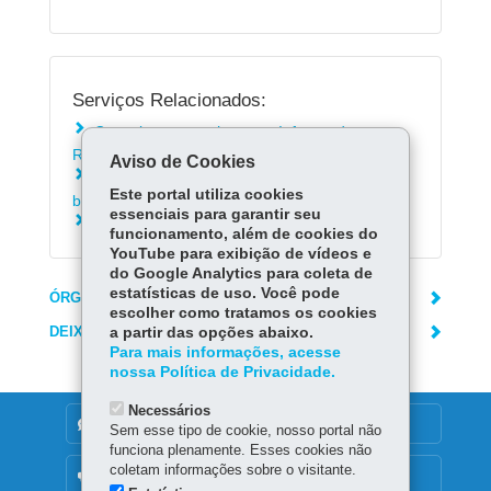
Serviços Relacionados:
Consultar contracheque e Informe de
Rendimentos da Paranaprevidência
Aviso de Cookies
Solicitar inclusão de dependente de
Este portal utiliza cookies
beneficiário da Paranaprevidência
essenciais para garantir seu
Atualizar cadastro na Paraprevidência
funcionamento, além de cookies do
YouTube para exibição de vídeos e
do Google Analytics para coleta de
estatísticas de uso. Você pode
ÓRGÃO RESPONSÁVEL
escolher como tratamos os cookies
DEIXE SUA OPINIÃO
a partir das opções abaixo.
Para mais informações, acesse
nossa Política de Privacidade.
Necessários
DENUNCIE CORRUPÇÃO
Sem esse tipo de cookie, nosso portal não
funciona plenamente. Esses cookies não
coletam informações sobre o visitante.
OUVIDORIA