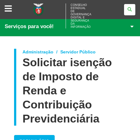
CONSELHO
CONSELHO
ESTADUAL
ESTADUAL
DE
DE
GOVERNANÇA
GOVERNANÇA
DIGITAL E
SEGURANÇA
DIGITAL
DA
Serviços para você!
E
INFORMAÇÃO
SEGURANÇA
DA
INFORMAÇÃO
Administração
Servidor Público
Solicitar isenção
de Imposto de
Renda e
Contribuição
Previdenciária