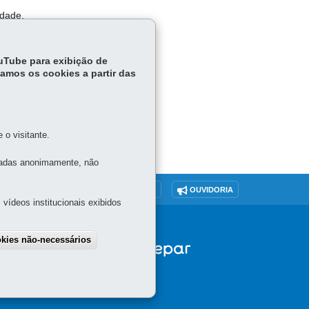
idade.
ouTube para exibição de
tamos os cookies a partir das
o visitante.
tadas anonimamente, não
O SITE
DENUNCIE CORRUPÇÃO
OUVIDORIA
vídeos institucionais exibidos
okies não-necessários
draw consent