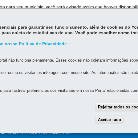
eto para seu município, você será avisado assim que houver disponibil
essenciais para garantir seu funcionamento, além de cookies do Y
 para coleta de estatísticas de uso. Você pode escolher como tra
e nossa Política de Privacidade.
rtal não funciona plenamente. Esses cookies não coletam informações sobre 
der como os visitantes interagem com nosso site. As informações são cole
MAPA D
para rastrear preferências dos visitantes em nosso Portal relacionadas com 
UAL DE GOVERNANÇA DIGITAL E SEGURANÇA DA
Rejeitar todos os co
Aceitar tudo
With
alette, s/n - Centro Cívico
-
80.530-909
-
Curitiba
-
PR
MAPA
e atendimento: 8h30 a 12h e 13h30 a 18h