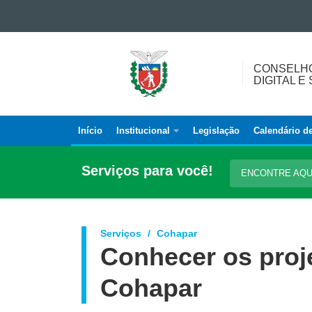
Ir para o conteúdo
Ir para a navegação
CONSELHO
Ir para a busca
CONSELH
ESTADUAL
Mapa do site
DIGITAL 
DE
GOVERNANÇA
DIGITAL
Início
Institucional
Legislação
Calendário d
Navegação
E
SEGURANÇA
principal
Serviços para você!
DA
ENCONTRE AQ
INFORMAÇÃO
Serviços
Cohapar
Conhecer os proj
Cohapar