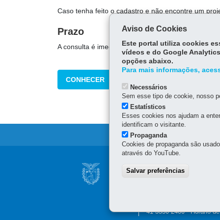
Caso tenha feito o cadastro e não encontre um proj
Aviso de Cookies
Prazo
Este portal utiliza cookies 
A consulta é imediata.
vídeos e do Google Analytics
opções abaixo.
Para mais informações, acess
CONHECER
Necessários
Sem esse tipo de cookie, nosso po
Estatísticos
Esses cookies nos ajudam a enten
identificam o visitante.
Propaganda
Cookies de propaganda são usados 
através do YouTube.
Navegação
CONSELHO ESTAD
Salvar preferências
principal
INFORMAÇÃO
Palácio Iguaçu
Praça Nossa Senhora de S
41 3350-2400 - Horário d