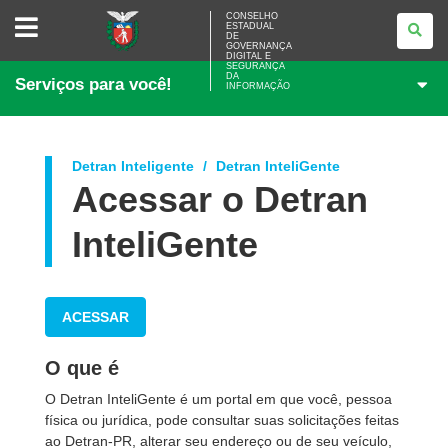
CONSELHO
CONSELHO
ESTADUAL
ESTADUAL
DE
DE
GOVERNANÇA
GOVERNANÇA
DIGITAL E
SEGURANÇA
DIGITAL
DA
Serviços para você!
E
INFORMAÇÃO
SEGURANÇA
DA
INFORMAÇÃO
Detran Inteligente
Detran InteliGente
Acessar o Detran
InteliGente
ACESSAR
O que é
O Detran InteliGente é um portal em que você, pessoa
física ou jurídica, pode consultar suas solicitações feitas
ao Detran-PR, alterar seu endereço ou de seu veículo,