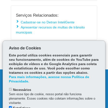
Serviços Relacionados:
Cadastrar-se no Detran InteliGente
Apresentar recursos de multas de trânsito
municipais
Aviso de Cookies
ÓRGÃO RESPONSÁVEL
Este portal utiliza cookies essenciais para garantir
DEIXE SUA OPINIÃO
seu funcionamento, além de cookies do YouTube para
exibição de vídeos e do Google Analytics para coleta
de estatísticas de uso. Você pode escolher como
tratamos os cookies a partir das opções abaixo.
DENUNCIE CORRUPÇÃO
Para mais informações, acesse nossa Política de
Privacidade.
OUVIDORIA
Necessários
Sem esse tipo de cookie, nosso portal não funciona
plenamente. Esses cookies não coletam informações sobre o
MAPA DO SITE
visitante.