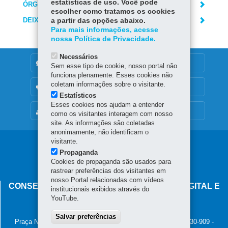
estatísticas de uso. Você pode
ÓRGÃO RESPONSÁVEL
escolher como tratamos os cookies
DEIXE SUA OPINIÃO
a partir das opções abaixo.
Para mais informações, acesse
nossa Política de Privacidade.
Necessários
DENUNCIE CORRUPÇÃO
Sem esse tipo de cookie, nosso portal não
funciona plenamente. Esses cookies não
coletam informações sobre o visitante.
OUVIDORIA
Estatísticos
Esses cookies nos ajudam a entender
MAPA DO SITE
como os visitantes interagem com nosso
site. As informações são coletadas
anonimamente, não identificam o
visitante.
Navegação
Propaganda
principal
Cookies de propaganda são usados para
rastrear preferências dos visitantes em
nosso Portal relacionadas com vídeos
CONSELHO ESTADUAL DE GOVERNANÇA DIGITAL E
institucionais exibidos através do
SEGURANÇA DA INFORMAÇÃO
YouTube.
Palácio Iguaçu
Salvar preferências
Praça Nossa Senhora de Salette, s/n - Centro Cívico
-
80.530-909
-