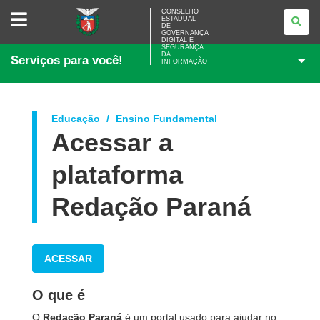
CONSELHO
CONSELHO
ESTADUAL
ESTADUAL
DE
DE
GOVERNANÇA
GOVERNANÇA
DIGITAL E
SEGURANÇA
DIGITAL
DA
Serviços para você!
E
INFORMAÇÃO
SEGURANÇA
DA
INFORMAÇÃO
Educação
Ensino Fundamental
Acessar a
plataforma
Redação Paraná
ACESSAR
O que é
O
Redação Paraná
é um portal usado para ajudar no