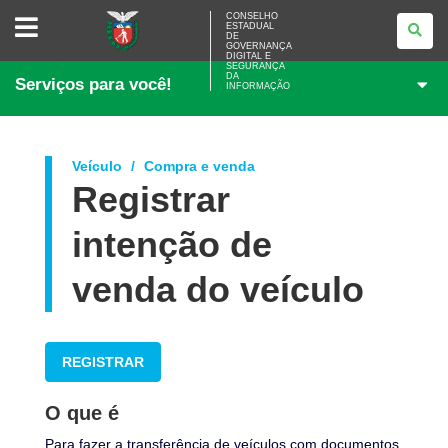
CONSELHO
CONSELHO
ESTADUAL
ESTADUAL
DE
DE
GOVERNANÇA
GOVERNANÇA
DIGITAL E
SEGURANÇA
DIGITAL
DA
Serviços para você!
E
INFORMAÇÃO
SEGURANÇA
DA
INFORMAÇÃO
Veículo
Compra e venda
Registrar
intenção de
venda do veículo
REGISTRAR
O que é
Para fazer a transferência de veículos com documentos