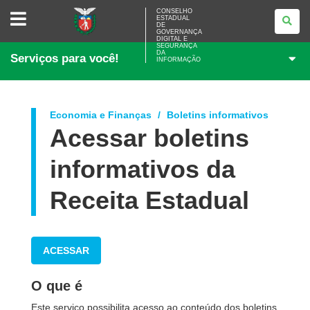
CONSELHO
CONSELHO
ESTADUAL
ESTADUAL
DE
DE
GOVERNANÇA
GOVERNANÇA
DIGITAL E
SEGURANÇA
DIGITAL
DA
Serviços para você!
E
INFORMAÇÃO
SEGURANÇA
DA
INFORMAÇÃO
Economia e Finanças
Boletins informativos
Acessar boletins
informativos da
Receita Estadual
ACESSAR
O que é
Este serviço possibilita acesso ao conteúdo dos boletins