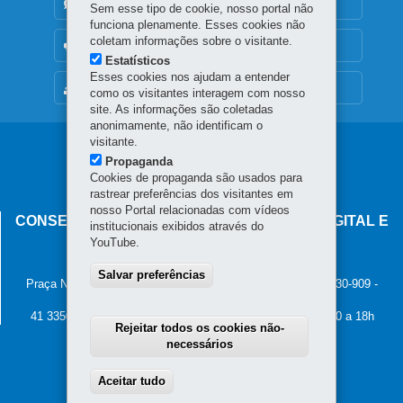
DENUNCIE CORRUPÇÃO
Sem esse tipo de cookie, nosso portal não
funciona plenamente. Esses cookies não
coletam informações sobre o visitante.
OUVIDORIA
Estatísticos
Esses cookies nos ajudam a entender
MAPA DO SITE
como os visitantes interagem com nosso
site. As informações são coletadas
anonimamente, não identificam o
visitante.
Navegação
Propaganda
principal
Cookies de propaganda são usados para
rastrear preferências dos visitantes em
nosso Portal relacionadas com vídeos
CONSELHO ESTADUAL DE GOVERNANÇA DIGITAL E
institucionais exibidos através do
SEGURANÇA DA INFORMAÇÃO
YouTube.
Palácio Iguaçu
Salvar preferências
Praça Nossa Senhora de Salette, s/n - Centro Cívico
-
80.530-909
-
Curitiba
-
PR
MAPA
41 3350-2400 - Horário de atendimento: 8h30 a 12h e 13h30 a 18h
Rejeitar todos os cookies não-
necessários
Aceitar tudo
Withdraw consent