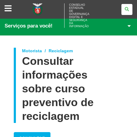
CONSELHO
CONSELHO
ESTADUAL
ESTADUAL
DE
DE
GOVERNANÇA
GOVERNANÇA
DIGITAL E
SEGURANÇA
DIGITAL
DA
Serviços para você!
E
INFORMAÇÃO
SEGURANÇA
DA
INFORMAÇÃO
Motorista
Reciclagem
Consultar
informações
sobre curso
preventivo de
reciclagem