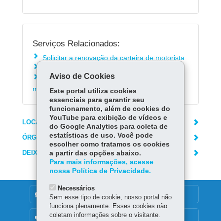
Serviços Relacionados:
Solicitar a renovação da carteira de motorista
Alterar a categoria da carteira de motorista
Aviso de Cookies
Acompanhar a emissão da carteira de
motorista
Este portal utiliza cookies
essenciais para garantir seu
funcionamento, além de cookies do
YouTube para exibição de vídeos e
LOCAIS DE ATENDIMENTO
do Google Analytics para coleta de
estatísticas de uso. Você pode
ÓRGÃO RESPONSÁVEL
escolher como tratamos os cookies
DEIXE SUA OPINIÃO
a partir das opções abaixo.
Para mais informações, acesse
nossa Política de Privacidade.
Necessários
DENUNCIE CORRUPÇÃO
Sem esse tipo de cookie, nosso portal não
funciona plenamente. Esses cookies não
coletam informações sobre o visitante.
OUVIDORIA