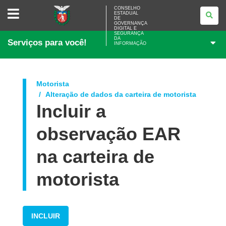
CONSELHO
CONSELHO
ESTADUAL
ESTADUAL
DE
DE
GOVERNANÇA
GOVERNANÇA
DIGITAL E
SEGURANÇA
DIGITAL
DA
Serviços para você!
E
INFORMAÇÃO
SEGURANÇA
DA
INFORMAÇÃO
Motorista
Alteração de dados da carteira de motorista
Incluir a
observação EAR
na carteira de
motorista
INCLUIR