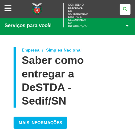
CONSELHO
CONSELHO
ESTADUAL
ESTADUAL
DE
DE
GOVERNANÇA
GOVERNANÇA
DIGITAL E
SEGURANÇA
DIGITAL
DA
Serviços para você!
E
INFORMAÇÃO
SEGURANÇA
DA
INFORMAÇÃO
Empresa
Simples Nacional
Saber como
entregar a
DeSTDA -
Sedif/SN
MAIS INFORMAÇÕES