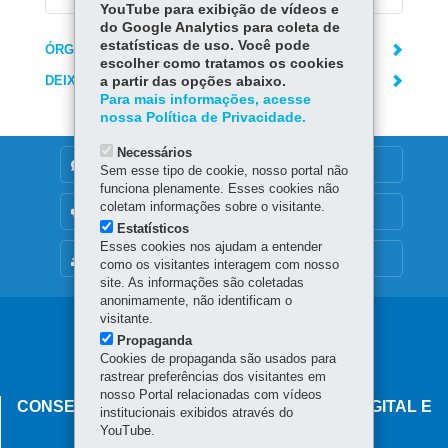
YouTube para exibição de vídeos e
do Google Analytics para coleta de
estatísticas de uso. Você pode
ÓRGÃO RESPONSÁVEL
escolher como tratamos os cookies
DEIXE SUA OPINIÃO
a partir das opções abaixo.
Para mais informações, acesse
nossa Política de Privacidade.
Necessários
DENUNCIE CORRUPÇÃO
Sem esse tipo de cookie, nosso portal não
funciona plenamente. Esses cookies não
coletam informações sobre o visitante.
OUVIDORIA
Estatísticos
Esses cookies nos ajudam a entender
MAPA DO SITE
como os visitantes interagem com nosso
site. As informações são coletadas
anonimamente, não identificam o
visitante.
Navegação
Propaganda
principal
Cookies de propaganda são usados para
rastrear preferências dos visitantes em
nosso Portal relacionadas com vídeos
CONSELHO ESTADUAL DE GOVERNANÇA DIGITAL E
institucionais exibidos através do
SEGURANÇA DA INFORMAÇÃO
YouTube.