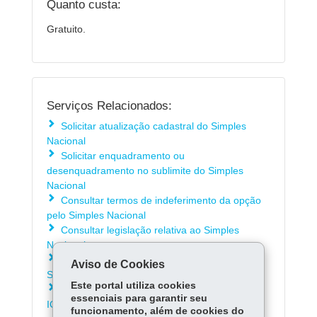
Quanto custa:
Gratuito.
Serviços Relacionados:
Solicitar atualização cadastral do Simples
Nacional
Solicitar enquadramento ou
desenquadramento no sublimite do Simples
Nacional
Consultar termos de indeferimento da opção
pelo Simples Nacional
Consultar legislação relativa ao Simples
Nacional
Consultar perguntas mais frequentes sobre o
Aviso de Cookies
Simples Nacional
Este portal utiliza cookies
Acessar a calculadora Simples Nacional -
essenciais para garantir seu
ICMS/PR
funcionamento, além de cookies do