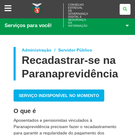
CONSELHO
CONSELHO
ESTADUAL
ESTADUAL
DE
DE
GOVERNANÇA
GOVERNANÇA
DIGITAL E
SEGURANÇA
DIGITAL
DA
Serviços para você!
E
INFORMAÇÃO
SEGURANÇA
DA
INFORMAÇÃO
Administração
Servidor Público
Recadastrar-se na
Paranaprevidência
SERVIÇO INDISPONÍVEL NO MOMENTO
O que é
Aposentados e pensionistas vinculados à
Paranaprevidência precisam fazer o recadastramento
para garantir a regularidade do pagamento dos