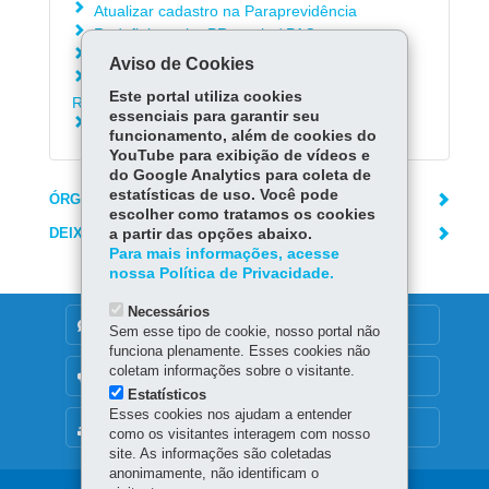
Atualizar cadastro na Paraprevidência
Redefinir senha PRconsig / PAC
Instalar o aplicativo da Paranaprevidência
Aviso de Cookies
Consultar contracheque e Informe de
Este portal utiliza cookies
Rendimentos da Paranaprevidência
essenciais para garantir seu
Solicitar declarações da Paranaprevidência
funcionamento, além de cookies do
YouTube para exibição de vídeos e
do Google Analytics para coleta de
estatísticas de uso. Você pode
ÓRGÃO RESPONSÁVEL
escolher como tratamos os cookies
DEIXE SUA OPINIÃO
a partir das opções abaixo.
Para mais informações, acesse
nossa Política de Privacidade.
Necessários
DENUNCIE CORRUPÇÃO
Sem esse tipo de cookie, nosso portal não
funciona plenamente. Esses cookies não
coletam informações sobre o visitante.
OUVIDORIA
Estatísticos
Esses cookies nos ajudam a entender
MAPA DO SITE
como os visitantes interagem com nosso
site. As informações são coletadas
anonimamente, não identificam o