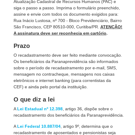
Atualização Cadastral de Recursos Humanos (PAC) e
siga o passo a passo. Imprima o formulário preenchido,
assine e envie com todos os documento exigidos para:
Rua Inácio Lustosa, nº 700 - Bloco Previdenciário, Bairro
São Francisco, CEP 80510-000, Curitiba/PR.
ATENÇÃO!
A assinatura deve ser reconhecia em cartório
.
Prazo
O recadastramento deve ser feito mediante convocação.
Os beneficiários da Paranaprevidência são informados
sobre o período de recadastramento por e-mail, SMS,
mensagem no contracheque, mensagens nos caixas
eletrônicos e internet banking (para correntistas da
CEF) e ainda pelo portal da instituição.
O que diz a lei
A
Lei Estadual nº 12.398
, artigo 36, dispõe sobre o
recadastramento dos beneficiários da Paranaprevidência.
A
Lei Federal 10.887/04
, artigo 9º, determina que o
recadastramento de aposentados e pensionistas seja