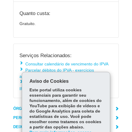
Quanto custa:
Gratuito.
Serviços Relacionados:
Consultar calendário de vencimento do IPVA
Parcelar débitos do IPVA - exercícios
anteriores e dívida ativa
Aviso de Cookies
Consultar perguntas mais frequentes sobre o
IPVA
Este portal utiliza cookies
essenciais para garantir seu
funcionamento, além de cookies do
YouTube para exibição de vídeos e
ÓRGÃO RESPONSÁVEL
do Google Analytics para coleta de
estatísticas de uso. Você pode
PERGUNTAS FREQUENTES
escolher como tratamos os cookies
DEIXE SUA OPINIÃO
a partir das opções abaixo.