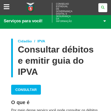
CONSELHO
CONSELHO
ESTADUAL
ESTADUAL
DE
DE
GOVERNANÇA
GOVERNANÇA
DIGITAL E
SEGURANÇA
DIGITAL
DA
Serviços para você!
E
INFORMAÇÃO
SEGURANÇA
DA
INFORMAÇÃO
Cidadão
IPVA
Consultar débitos
e emitir guia do
IPVA
CONSULTAR
O que é
Por meio desse serviço você pode consultar os débitos