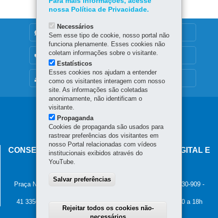
Para mais informações, acesse
nossa Política de Privacidade.
Necessários
DENUNCIE CORRUPÇÃO
Sem esse tipo de cookie, nosso portal não
funciona plenamente. Esses cookies não
coletam informações sobre o visitante.
OUVIDORIA
Estatísticos
Esses cookies nos ajudam a entender
MAPA DO SITE
como os visitantes interagem com nosso
site. As informações são coletadas
anonimamente, não identificam o
visitante.
Navegação
Propaganda
principal
Cookies de propaganda são usados para
rastrear preferências dos visitantes em
nosso Portal relacionadas com vídeos
CONSELHO ESTADUAL DE GOVERNANÇA DIGITAL E
institucionais exibidos através do
SEGURANÇA DA INFORMAÇÃO
YouTube.
Palácio Iguaçu
Salvar preferências
Praça Nossa Senhora de Salette, s/n - Centro Cívico
-
80.530-909
-
Curitiba
-
PR
MAPA
41 3350-2400 - Horário de atendimento: 8h30 a 12h e 13h30 a 18h
Rejeitar todos os cookies não-
necessários