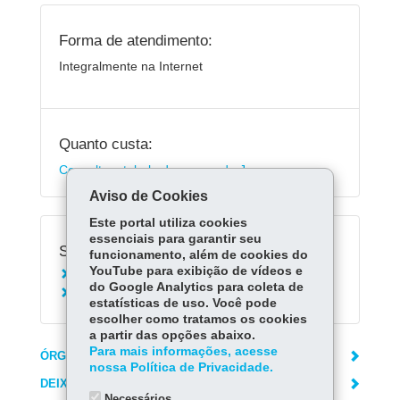
Forma de atendimento:
Integralmente na Internet
Quanto custa:
Consulte a tabela de preços da Jucepar
Aviso de Cookies
Este portal utiliza cookies
essenciais para garantir seu
Serviços Relacionados:
funcionamento, além de cookies do
YouTube para exibição de vídeos e
Baixar Empresa LTDA
do Google Analytics para coleta de
Alterar Empresa LTDA
estatísticas de uso. Você pode
escolher como tratamos os cookies
a partir das opções abaixo.
Para mais informações, acesse
ÓRGÃO RESPONSÁVEL
nossa Política de Privacidade.
DEIXE SUA OPINIÃO
Necessários