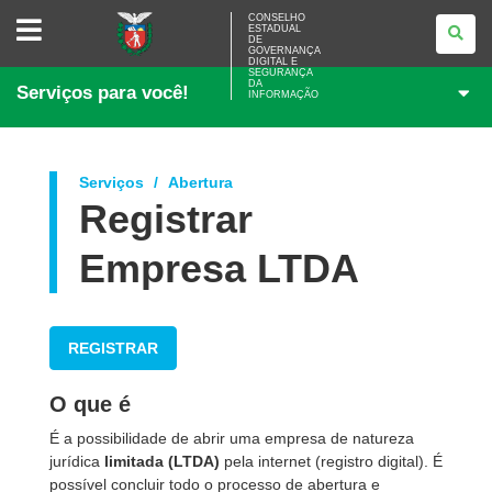
CONSELHO
CONSELHO
ESTADUAL
ESTADUAL
DE
DE
GOVERNANÇA
GOVERNANÇA
DIGITAL E
SEGURANÇA
DIGITAL
DA
Serviços para você!
E
INFORMAÇÃO
SEGURANÇA
DA
INFORMAÇÃO
Serviços
Abertura
Registrar
Empresa LTDA
REGISTRAR
O que é
É a possibilidade de abrir uma empresa de natureza
jurídica
limitada (LTDA)
pela internet (registro digital). É
possível concluir todo o processo de abertura e