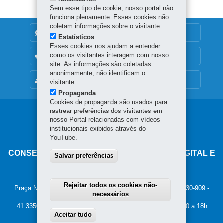
Sem esse tipo de cookie, nosso portal não
funciona plenamente. Esses cookies não
coletam informações sobre o visitante.
DENUNCIE CORRUPÇÃO
Estatísticos
Esses cookies nos ajudam a entender
como os visitantes interagem com nosso
OUVIDORIA
site. As informações são coletadas
anonimamente, não identificam o
MAPA DO SITE
visitante.
Propaganda
Cookies de propaganda são usados para
rastrear preferências dos visitantes em
Navegação
nosso Portal relacionadas com vídeos
principal
institucionais exibidos através do
YouTube.
CONSELHO ESTADUAL DE GOVERNANÇA DIGITAL E
Salvar preferências
SEGURANÇA DA INFORMAÇÃO
Palácio Iguaçu
Rejeitar todos os cookies não-
Praça Nossa Senhora de Salette, s/n - Centro Cívico
-
80.530-909
-
necessários
Curitiba
-
PR
MAPA
41 3350-2400 - Horário de atendimento: 8h30 a 12h e 13h30 a 18h
Aceitar tudo
Withdraw consent